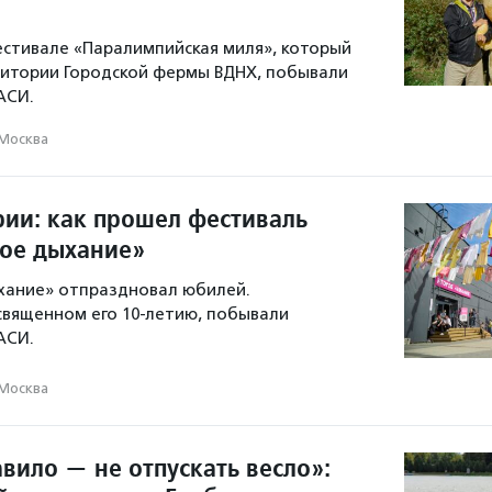
стивале «Паралимпийская миля», который
ритории Городской фермы ВДНХ, побывали
АСИ.
Москва
рии: как прошел фестиваль
ое дыхание»
хание» отпраздновал юбилей.
священном его 10-летию, побывали
АСИ.
Москва
вило — не отпускать весло»: