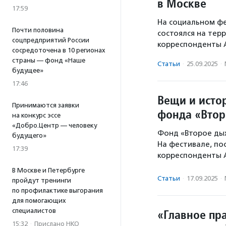
в Москве
17:59
На социальном фе
Почти половина
состоялся на тер
соцпредприятий России
корреспонденты 
сосредоточена в 10 регионах
страны — фонд «Наше
Статьи
·
25.09.2025
·
будущее»
17:46
Вещи и исто
Принимаются заявки
фонда «Втор
на конкурс эссе
«Добро.Центр — человеку
Фонд «Второе ды
будущего»
На фестивале, по
17:39
корреспонденты 
В Москве и Петербурге
Статьи
·
17.09.2025
·
пройдут тренинги
по профилактике выгорания
для помогающих
«Главное пра
специалистов
15:32
·
Прислано НКО