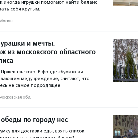
как иногда игрушки помогают найти баланс
вать себя крутым.
Москва
мурашки и мечты.
ж из московского областного
писа
 Пржевальского. В фонде «Бумажная
ивающем медучреждение, считают, что
десь не самое подходящее.
Московская обл.
 обеды по городу нес
умку для доставки еды, взять список
полтора стать курьером. Зачем?