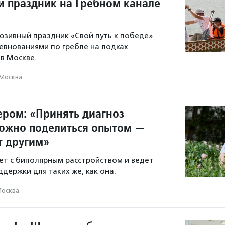
 праздник на Гребном канале
зивный праздник «Свой путь к победе»
евнованиями по гребле на лодках
в Москве.
Москва
ером: «Принять диагноз
можно поделиться опытом —
т другим»
ет с биполярным расстройством и ведет
держки для таких же, как она.
осква