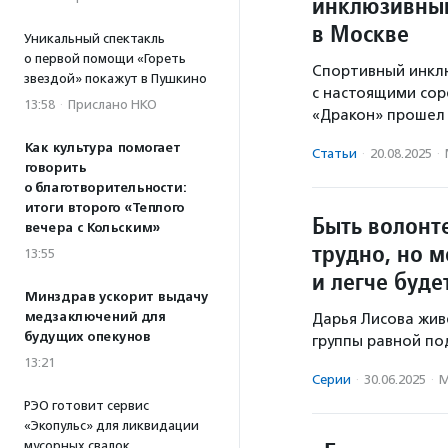
инклюзивный
в Москве
Уникальный спектакль
о первой помощи «Гореть
Спортивный инклю
звездой» покажут в Пушкино
с настоящими сор
13:58
·
Прислано НКО
«Дракон» прошел 
Как культура помогает
Статьи
·
20.08.2025
·
говорить
о благотворительности:
итоги второго «Теплого
Быть волонт
вечера с Кольским»
трудно, но 
13:55
и легче буде
Минздрав ускорит выдачу
медзаключений для
Дарья Лисова жив
будущих опекунов
группы равной под
13:21
Серии
·
30.06.2025
·
М
РЭО готовит сервис
«Экопульс» для ликвидации
мусорных свалок