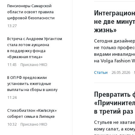
Пенсионеры Самарской
Интеграцион
области освоят правила
цифровой безопасности
не две мину
13:27
жизнь»
Встреча с Андреем Ургантом
Сегодня дизайнер
стала лотом аукциона
не только профес
в поддержку фонда
видами инвалидн
«Бумажная птица»
на Volga Fashion
11:45
·
Прислано НКО
Статьи
·
26.05.2026
·
В ОП РФ предложили
установить ежегодные
выплаты на сборы в школу
Превратить 
11:24
«Причинител
в третий раз
Стихобиатлон «Км/вслух»
соберет семьи в Липецке
Стульев не хватае
10:32
·
Прислано НКО
кому салат, а ко