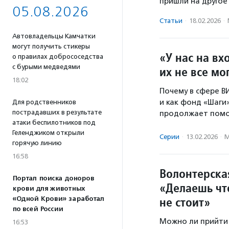
пришли на другое
05.08.2026
Статьи
·
18.02.2026
·
Автовладельцы Камчатки
могут получить стикеры
«У нас на вх
о правилах добрососедства
с бурыми медведями
их не все м
18:02
Почему в сфере 
и как фонд «Шаги
Для родственников
пострадавших в результате
продолжает помог
атаки беспилотников под
Геленджиком открыли
Серии
·
13.02.2026
·
М
горячую линию
16:58
Волонтерска
Портал поиска доноров
«Делаешь что
крови для животных
не стоит»
«Одной Крови» заработал
по всей России
Можно ли прийти 
16:53