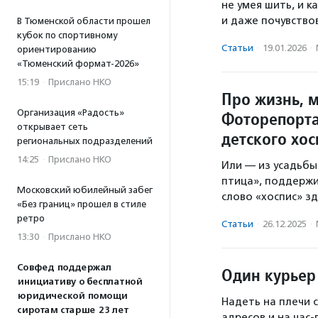
не умея шить, и 
и даже почувство
В Тюменской области прошел
кубок по спортивному
Статьи
·
19.01.2026
·
ориентированию
«Тюменский формат-2026»
15:19
·
Прислано НКО
Про жизнь, 
Организация «Радость»
Фоторепорта
открывает сеть
детского хос
региональных подразделений
14:25
·
Прислано НКО
Или — из усадьбы
птица», поддерж
Московский юбилейный забег
слово «хоспис» з
«Без границ» прошел в стиле
ретро
Статьи
·
26.12.2025
·
13:30
·
Прислано НКО
Совфед поддержал
Один курьер
инициативу о бесплатной
юридической помощи
Надеть на плечи с
сиротам старше 23 лет
адресов и на час-