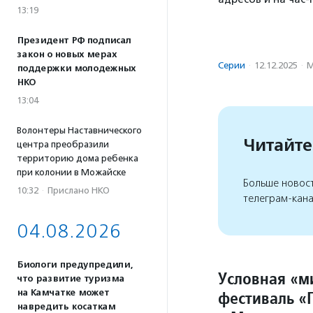
13:19
Президент РФ подписал
закон о новых мерах
Серии
·
12.12.2025
·
М
поддержки молодежных
НКО
13:04
Волонтеры Наставнического
Читайте
центра преобразили
территорию дома ребенка
при колонии в Можайске
Больше новос
10:32
·
Прислано НКО
телеграм-кан
04.08.2026
Биологи предупредили,
Условная «м
что развитие туризма
на Камчатке может
фестиваль «
навредить косаткам