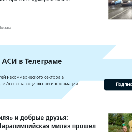
осква
 АСИ в Телеграме
тей некоммерческого сектора в
але Агенства социальной информации
Подпис
иля» и добрые друзья:
Паралимпийская миля» прошел