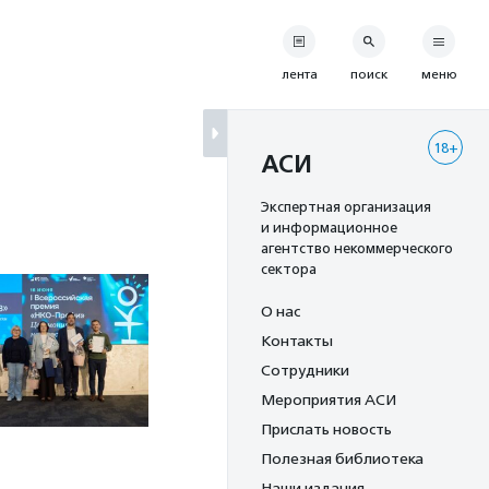
лента
поиск
меню
18+
АСИ
Экспертная организация
и информационное
агентство некоммерческого
сектора
О нас
Контакты
Сотрудники
Мероприятия АСИ
Прислать новость
Полезная библиотека
Наши издания