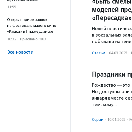
«Быть смелы
моделей пре
11:55
«Пересадка»
Открыт прием заявок
на фестиваль малого кино
Новый пластическ
«Рамка» в Нижнеудинске
в вокзальных зал
10:32
·
Прислано НКО
побывали на гене
Все новости
Статьи
·
04.03.2025
·
Праздники п
Рождество — это 
Но доступны они 
января вместе с 
тем, кому…
Серии
·
10.01.2025
·
М