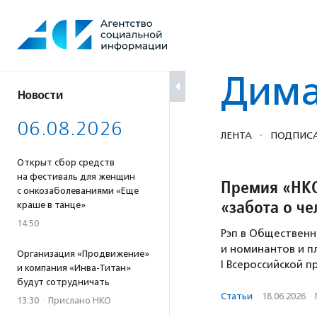
Перейти
к
содержанию
Дима
Новости
06.08.2026
·
ЛЕНТА
ПОДПИСА
Открыт сбор средств
на фестиваль для женщин
Премия «НКО
с онкозаболеваниями «Еще
«забота о ч
краше в танце»
14:50
Рэп в Общественн
и номинантов и п
Организация «Продвижение»
I Всероссийской 
и компания «Инва-Титан»
будут сотрудничать
Статьи
·
18.06.2026
·
13:30
·
Прислано НКО