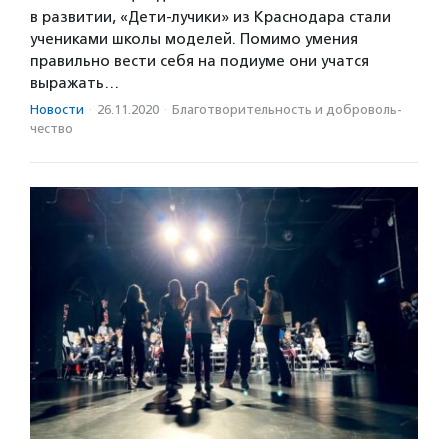
в развитии, «Дети-лучики» из Краснодара стали
учениками школы моделей. Помимо умения
правильно вести себя на подиуме они учатся
выражать…
Новости
·
26.11.2020
·
Благотвори­тель­ность и доброволь­
чест­во