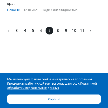
края.
Новости
·
12.10.2020
·
Люди с инвалидностью
3
4
5
6
7
8
9
10
11
Мы используем файлы cookie и метрические программы.
Продолжая работу с сайтом, вы соглашаетесь с
Политикой
обработки персональных данных
Хорошо