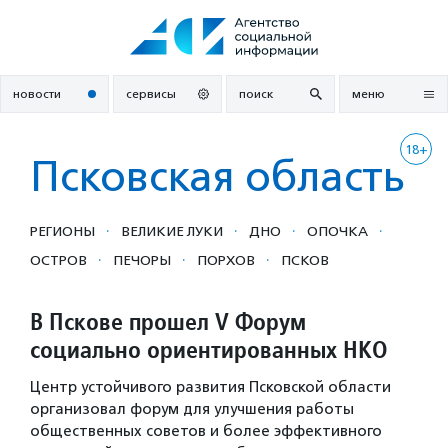
Перейти
к
содержанию
новости
сервисы
поиск
меню
18+
Псковская область
·
·
·
·
РЕГИОНЫ
ВЕЛИКИЕ ЛУКИ
ДНО
ОПОЧКА
·
·
·
ОСТРОВ
ПЕЧОРЫ
ПОРХОВ
ПСКОВ
В Пскове прошел V Форум
социально ориентированных НКО
Центр устойчивого развития Псковской области
организовал форум для улучшения работы
общественных советов и более эффективного