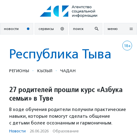
Перейти
к
содержанию
новости
сервисы
поиск
меню
18+
Республика Тыва
·
·
РЕГИОНЫ
КЫЗЫЛ
ЧАДАН
27 родителей прошли курс «Азбука
семьи» в Туве
В ходе обучения родители получили практические
навыки, которые помогут сделать общение
с детьми более осознанным и гармоничным.
Новости
·
26.06.2026
·
Образование