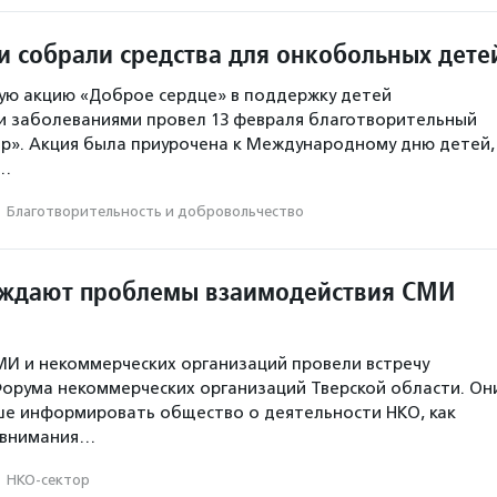
и собрали средства для онкобольных дете
ую акцию «Доброе сердце» в поддержку детей
и заболеваниями провел 13 февраля благотворительный
р». Акция была приурочена к Международному дню детей,
В…
·
Благотвори­тель­ность и доброволь­чест­во
уждают проблемы взаимодействия СМИ
И и некоммерческих организаций провели встречу
Форума некоммерческих организаций Тверской области. Он
чше информировать общество о деятельности НКО, как
 внимания…
·
НКО-сектор