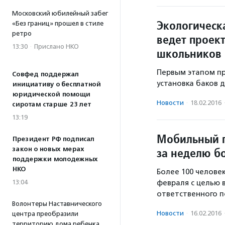
Московский юбилейный забег
Экологическ
«Без границ» прошел в стиле
ретро
ведет проек
13:30
·
Прислано НКО
школьников
Первым этапом пр
Совфед поддержал
установка баков 
инициативу о бесплатной
юридической помощи
Новости
·
18.02.2016
сиротам старше 23 лет
13:19
Мобильный п
Президент РФ подписал
закон о новых мерах
за неделю б
поддержки молодежных
НКО
Более 100 человек
13:04
февраля с целью 
ответственного 
Волонтеры Наставнического
Новости
·
16.02.2016
центра преобразили
территорию дома ребенка