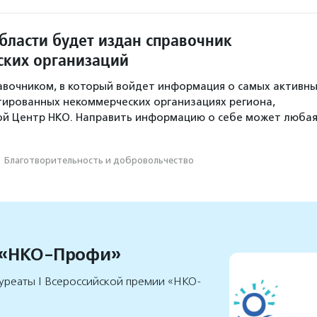
бласти будет издан справочник
ких организаций
авочником, в который войдет информация о самых активн
ированных некоммерческих организациях региона,
ой Центр НКО. Направить информацию о себе может люба
·
Благотвори­тель­ность и доброволь­чест­во
 «НКО-Профи»
уреаты I Всероссийской премии «НКО-