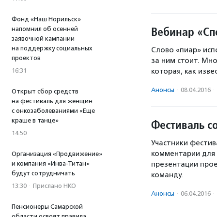
Фонд «Наш Норильск»
Вебинар «Сп
напомнил об осенней
заявочной кампании
на поддержку социальных
Слово «пиар» испо
проектов
за ним стоит. Мно
16:31
которая, как изв
Анонсы
·
08.04.2016
·
Открыт сбор средств
на фестиваль для женщин
с онкозаболеваниями «Еще
краше в танце»
Фестиваль с
14:50
Участники фестив
комментарии для
Организация «Продвижение»
и компания «Инва-Титан»
презентации прое
будут сотрудничать
команду.
13:30
·
Прислано НКО
Анонсы
·
06.04.2016
·
Пенсионеры Самарской
области освоят правила