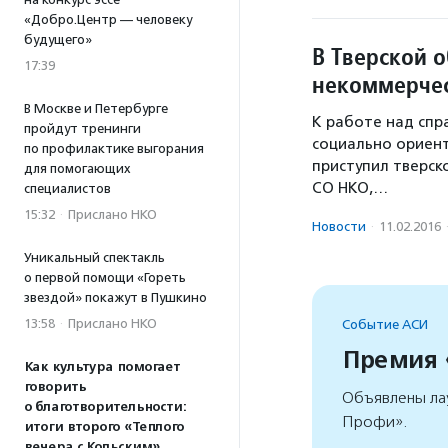
«Добро.Центр — человеку
будущего»
В Тверской о
17:39
некоммерчес
В Москве и Петербурге
К работе над спр
пройдут тренинги
социально ориент
по профилактике выгорания
приступил тверск
для помогающих
СО НКО,…
специалистов
15:32
·
Прислано НКО
Новости
·
11.02.2016
Уникальный спектакль
о первой помощи «Гореть
звездой» покажут в Пушкино
13:58
·
Прислано НКО
Событие АСИ
Премия
Как культура помогает
говорить
Объявлены ла
о благотворительности:
Профи».
итоги второго «Теплого
вечера с Кольским»