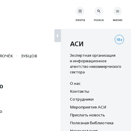
лента
поиск
меню
18+
АСИ
·
Экспертная организация
ЛОЧЁК
ЗУБЦОВ
и информационное
агентство некоммерческого
сектора
О нас
о
Контакты
Сотрудники
Мероприятия АСИ
о
Прислать новость
Полезная библиотека
Наши издания