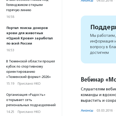
Анонсы
·
04.03.2016
·
Геленджиком открыли
горячую линию
16:58
Поддерж
Портал поиска доноров
крови для животных
Мы работаем, 
«Одной Крови» заработал
информация и
по всей России
вопросу в бла
16:53
достигнем
В Тюменской области прошел
кубок по спортивному
ориентированию
«Тюменский формат-2026»
Вебинар «Мо
15:19
·
Прислано НКО
Слушателям вебин
команды и вдохно
Организация «Радость»
открывает сеть
вырастить и сохр
региональных подразделений
Анонсы
·
03.03.2016
·
14:25
·
Прислано НКО