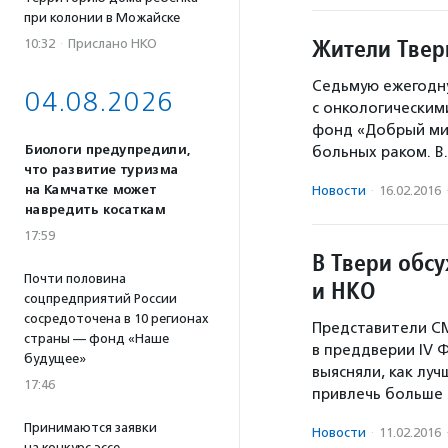
при колонии в Можайске
Жители Твер
10:32
·
Прислано НКО
Седьмую ежегодн
04.08.2026
с онкологическим
фонд «Добрый ми
Биологи предупредили,
больных раком. 
что развитие туризма
на Камчатке может
Новости
·
16.02.2016
навредить косаткам
17:59
В Твери обс
Почти половина
и НКО
соцпредприятий России
сосредоточена в 10 регионах
Представители СМ
страны — фонд «Наше
в преддверии IV 
будущее»
выясняли, как лу
17:46
привлечь больше
Принимаются заявки
Новости
·
11.02.2016
на конкурс эссе