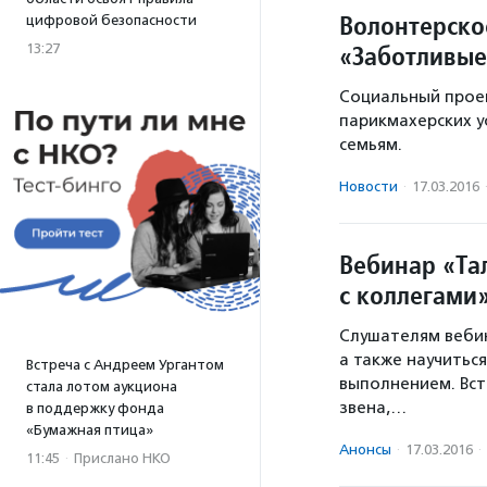
Волонтерско
цифровой безопасности
«Заботливые
13:27
Социальный проек
парикмахерских 
семьям.
Новости
·
17.03.2016
Вебинар «Та
с коллегами
Слушателям вебин
а также научиться
Встреча с Андреем Ургантом
выполнением. Вст
стала лотом аукциона
звена,…
в поддержку фонда
«Бумажная птица»
Анонсы
·
17.03.2016
·
11:45
·
Прислано НКО