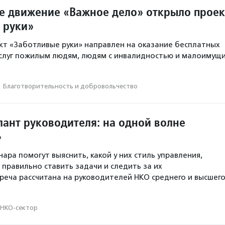
е движение «Важное дело» открыло проек
 руки»
т «Заботливые руки» направлен на оказание бесплатных
услуг пожилым людям, людям с инвалидностью и малоимущ
·
Благотвори­тель­ность и доброволь­чест­во
лант руководителя: на одной волне
»
ара помогут выяснить, какой у них стиль управления,
 правильно ставить задачи и следить за их
реча рассчитана на руководителей НКО среднего и высшег
НКО-сектор