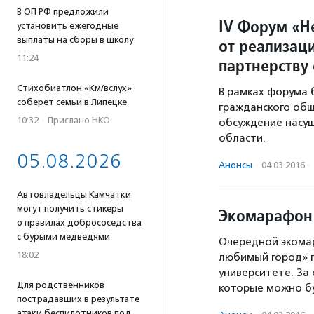
В ОП РФ предложили
IV Форум «Н
установить ежегодные
выплаты на сборы в школу
от реализац
11:24
партнерству 
Стихобиатлон «Км/вслух»
В рамках форума 
соберет семьи в Липецке
гражданского общ
10:32
·
Прислано НКО
обсуждение насущ
области.
05.08.2026
Анонсы
·
04.03.2016
·
Автовладельцы Камчатки
могут получить стикеры
Экомарафон 
о правилах добрососедства
с бурыми медведями
Очередной экома
18:02
любимый город» п
университете. За
Для родственников
которые можно б
пострадавших в результате
атаки беспилотников под