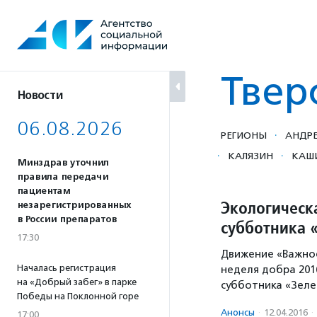
Перейти
к
содержанию
Твер
Новости
06.08.2026
·
РЕГИОНЫ
АНДР
·
·
КАЛЯЗИН
КАШ
Минздрав уточнил
правила передачи
пациентам
Экологическ
незарегистрированных
в России препаратов
субботника 
17:30
Движение «Важное
Началась регистрация
неделя добра 201
на «Добрый забег» в парке
субботника «Зеле
Победы на Поклонной горе
Анонсы
·
12.04.2016
·
17:00