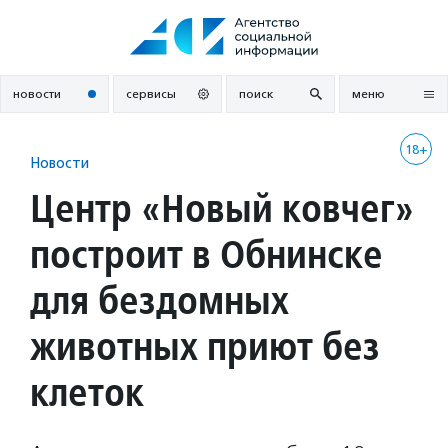
Перейти
к
содержанию
новости
сервисы
поиск
меню
18+
Новости
Центр «Новый ковчег»
построит в Обнинске
для бездомных
животных приют без
клеток