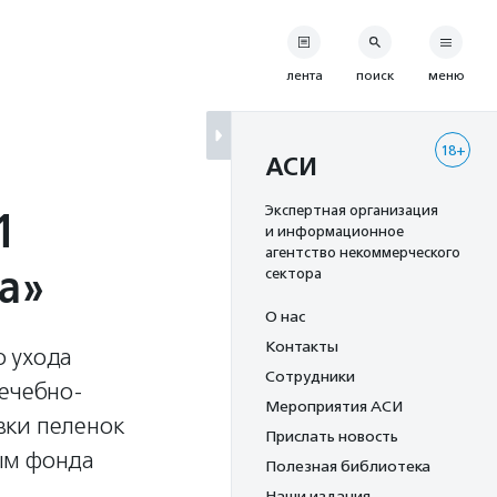
лента
поиск
меню
18+
АСИ
1
Экспертная организация
и информационное
агентство некоммерческого
та»
сектора
О нас
Контакты
о ухода
Сотрудники
лечебно-
Мероприятия АСИ
вки пеленок
Прислать новость
ым фонда
Полезная библиотека
Наши издания