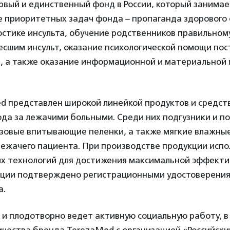
рвый и единственный фонд в России, который занима
ле приоритетных задач фонда – пропаганда здорового
стике инсульта, обучение родственников правильному
есшим инсульт, оказание психологической помощи по
й, а также оказание информационной и материальной
d представлен широкой линейкой продуктов и средст
да за лежачими больными. Среди них подгузники и по
азовые впитывающие пеленки, а также мягкие влажны
лежачего пациента. При производстве продукции испо
х технологий для достижения максимальной эффекти
кции подтверждено регистрационными удостоверени
а.
и плодотворно ведет активную социальную работу, в