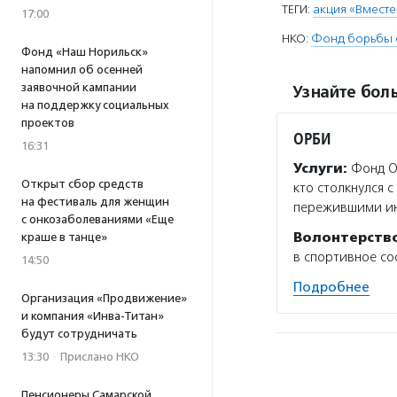
ТЕГИ:
акция «Вместе
17:00
НКО:
Фонд борьбы 
Фонд «Наш Норильск»
напомнил об осенней
заявочной кампании
Узнайте боль
на поддержку социальных
проектов
ОРБИ
16:31
Услуги:
Фонд О
Открыт сбор средств
кто столкнулся 
на фестиваль для женщин
пережившими инс
с онкозаболеваниями «Еще
Волонтерств
краше в танце»
в спортивное со
14:50
Подробнее
Организация «Продвижение»
и компания «Инва-Титан»
будут сотрудничать
13:30
·
Прислано НКО
Пенсионеры Самарской