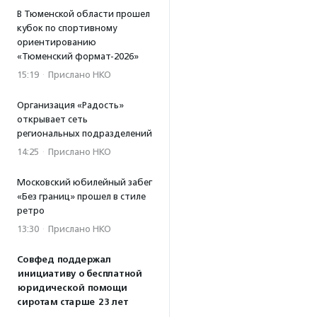
В Тюменской области прошел
кубок по спортивному
ориентированию
«Тюменский формат-2026»
15:19
·
Прислано НКО
Организация «Радость»
открывает сеть
региональных подразделений
14:25
·
Прислано НКО
Московский юбилейный забег
«Без границ» прошел в стиле
ретро
13:30
·
Прислано НКО
Совфед поддержал
инициативу о бесплатной
юридической помощи
сиротам старше 23 лет