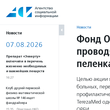
Перейти
к
содержанию
Новости
Новости
Фонд О
07.08.2026
провод
Препарат «Энхерту»
пеленк
включили в перечень
жизненно необходимых
и важнейших лекарств
16:27
Целью акции 
больных, пере
Клуб друзей пермской
физико-математической
профилактиче
школы № 146 ищет
TerezaMed од
фандрайзера
ОРБИ.
15:35
·
Прислано НКО