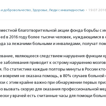
ь и доброволь­чест­во
,
Здоровье
,
Люди с инвалидностью
·
19.07.201
овместной благотворительной акции фонда борьбы с и
d в 2016 году более тысячи человек, нуждающимся в
ода за лежачими больными и инвалидами, получат по
левание, являющееся следствием нарушения функции 
ие заболевания приводит к острому нарушению мозгов
 По статистике каждые полторы минуты в России кто
ли вовремя не оказана помощь, в 80% случаев больной
язи с этим крайне важно при обнаружении первых при
о вызвать скорую для оказания профессиональной ме
ски у врачей есть считанные часы для помощи больн