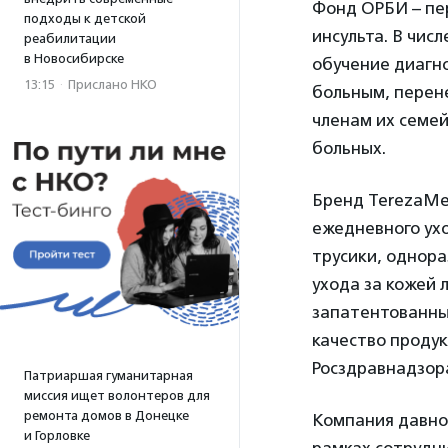
Фонд ОРБИ – пе
подходы к детской
инсульта. В чис
реабилитации
в Новосибирске
обучение диагно
13:15
·
Прислано НКО
больным, перен
членам их семе
больных.
Бренд TerezaMe
ежедневного ухо
трусики, однор
ухода за кожей 
запатентованны
качество проду
Росздравнадзор
Патриаршая гуманитарная
миссия ищет волонтеров для
ремонта домов в Донецке
Компания давно 
и Горловке