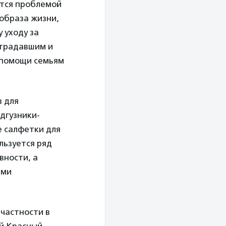
ется проблемой
 образа жизни,
 уходу за
страдавшим и
 помощи семьям
в для
дгузники-
е салфетки для
льзуется ряд
вности, а
ями
 частности в