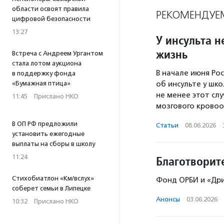
области освоят правила
РЕКОМЕНДУЕ
цифровой безопасности
13:27
У инсульта н
жизнь
Встреча с Андреем Ургантом
стала лотом аукциона
В начале июня Р
в поддержку фонда
«Бумажная птица»
об инсульте у шко
не менее этот сл
11:45
·
Прислано НКО
мозгового крово
В ОП РФ предложили
Статьи
·
08.06.2026
·
установить ежегодные
выплаты на сборы в школу
11:24
Благотворит
Стихобиатлон «Км/вслух»
Фонд ОРБИ и «Дри
соберет семьи в Липецке
Анонсы
·
03.06.2026
·
10:32
·
Прислано НКО