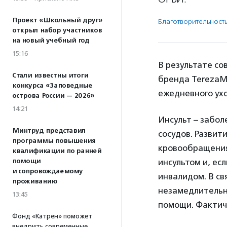
Проект «Школьный друг»
Благотвори­тель­ност
открыл набор участников
на новый учебный год
15:16
В результате с
Стали известны итоги
бренда TerezaMe
конкурса «Заповедные
ежедневного ух
острова России — 2026»
14:21
Инсульт – забо
Минтруд представил
сосудов. Развит
программы повышения
кровообращения.
квалификации по ранней
помощи
инсультом и, ес
и сопровождаемому
инвалидом. В св
проживанию
незамедлительн
13:45
помощи. Фактиче
Фонд «Катрен» поможет
внедрить современные