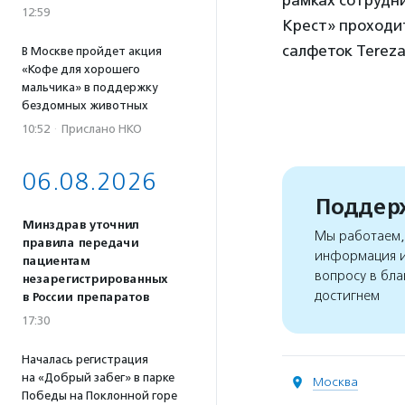
рамках сотрудн
12:59
Крест» проходит
салфеток Terez
В Москве пройдет акция
«Кофе для хорошего
мальчика» в поддержку
бездомных животных
10:52
·
Прислано НКО
06.08.2026
Поддерж
Минздрав уточнил
Мы работаем, 
правила передачи
информация и
пациентам
вопросу в бла
незарегистрированных
достигнем
в России препаратов
17:30
Началась регистрация
на «Добрый забег» в парке
Москва
Победы на Поклонной горе