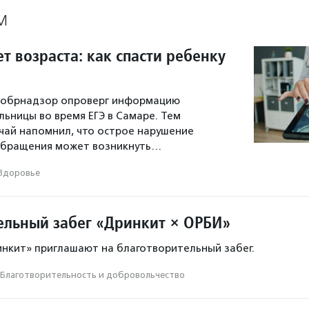
М
ет возраста: как спасти ребенку
особрнадзор опроверг информацию
льницы во время ЕГЭ в Самаре. Тем
учай напомнил, что острое нарушение
обращения может возникнуть…
Здоровье
ельный забег «Дринкит × ОРБИ»
нкит» приглашают на благотворительный забег.
Благотвори­тель­ность и доброволь­чест­во