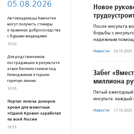
05.08.2026
Новое руков
трудоустроит
Автовладельцы Камчатки
могут получить стикеры
После инсульта в
о правилах добрососедства
борьбы с инсульт
с бурыми медведями
надежным помощн
18:02
Новости
·
24.10.2025
Для родственников
пострадавших в результате
атаки беспилотников под
Забег «Вмест
Геленджиком открыли
миллиона ру
горячую линию
16:58
Пятый ежегодный 
инсульта: каждый 
Портал поиска доноров
крови для животных
Новости
·
17.10.2025
«Одной Крови» заработал
по всей России
16:53