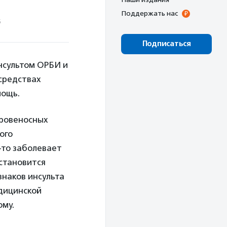
Поддержать нас
6
Подписаться
нсультом ОРБИ и
 средствах
мощь.
кровеносных
ого
-то заболевает
 становится
знаков инсульта
дицинской
ому.