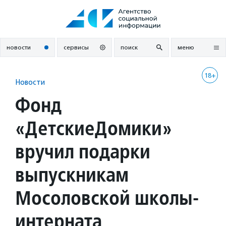
Перейти
к
содержанию
новости
сервисы
поиск
меню
18+
Новости
Фонд
«ДетскиеДомики»
вручил подарки
выпускникам
Мосоловской школы-
интерната