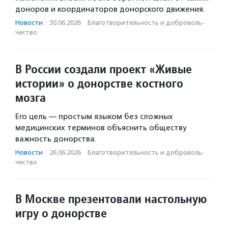
доноров и координаторов донорского движения.
Новости
·
30.06.2026
·
Благотвори­тель­ность и доброволь­
чест­во
В России создали проект «Живые
истории» о донорстве костного
мозга
Его цель — простым языком без сложных
медицинских терминов объяснить обществу
важность донорства.
Новости
·
26.06.2026
·
Благотвори­тель­ность и доброволь­
чест­во
В Москве презентовали настольную
игру о донорстве