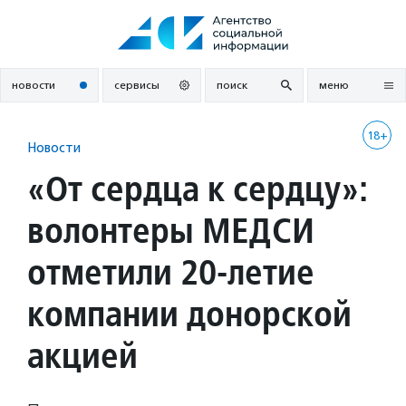
Перейти
к
содержанию
новости
сервисы
поиск
меню
18+
Новости
«От сердца к сердцу»:
волонтеры МЕДСИ
отметили 20-летие
компании донорской
акцией