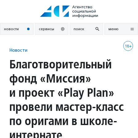
Перейти
к
содержанию
новости
сервисы
поиск
меню
18+
Новости
Благотворительный
фонд «Миссия»
и проект «Play Plan»
провели мастер-класс
по оригами в школе-
интернате