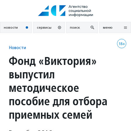
Перейти
к
содержанию
новости
сервисы
поиск
меню
18+
Новости
Фонд «Виктория»
выпустил
методическое
пособие для отбора
приемных семей