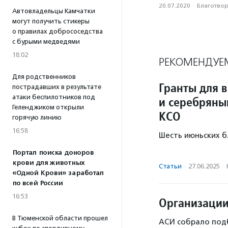
20.07.2020
·
Благотвори
Автовладельцы Камчатки
могут получить стикеры
о правилах добрососедства
с бурыми медведями
18:02
РЕКОМЕНДУЕ
Для родственников
Гранты для 
пострадавших в результате
атаки беспилотников под
и серебряны
Геленджиком открыли
КСО
горячую линию
16:58
Шесть июньских б
Портал поиска доноров
крови для животных
Статьи
·
27.06.2025
·
«Одной Крови» заработал
по всей России
16:53
Организации
В Тюменской области прошел
АСИ собрало подб