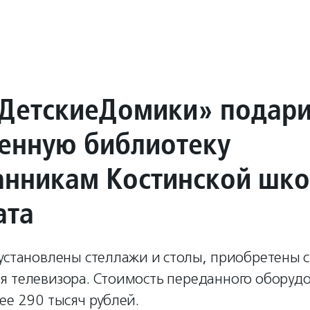
ДетскиеДомики» подар
енную библиотеку
анникам Костинской шк
ата
установлены стеллажи и столы, приобретены с
я телевизора. Стоимость переданного оборуд
ее 290 тысяч рублей.