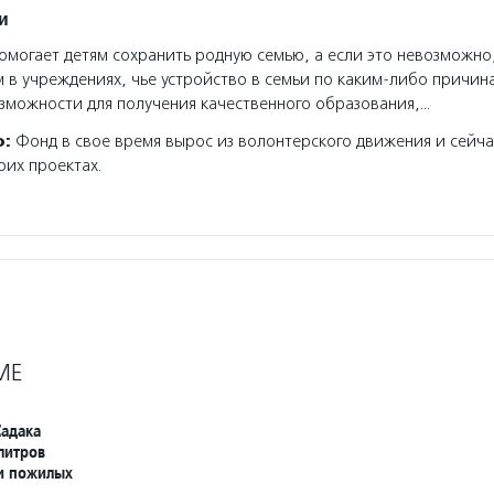
и
могает детям сохранить родную семью, а если это невозможно
 в учреждениях, чье устройство в семьи по каким-либо причин
зможности для получения качественного образования,…
о:
Фонд в свое время вырос из волонтерского движения и сейча
оих проектах.
МЕ
адака
 литров
 и пожилых