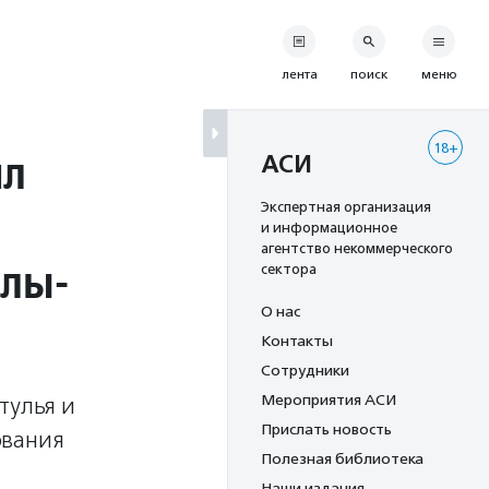
лента
поиск
меню
18+
ил
АСИ
Экспертная организация
и информационное
агентство некоммерческого
олы-
сектора
О нас
Контакты
Сотрудники
Мероприятия АСИ
тулья и
Прислать новость
ования
Полезная библиотека
Наши издания