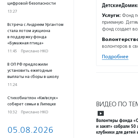
цифровой безопасности
ДетскиеДомик
13:27
Услуги:
Фонд по
приемную. Детям
Встреча с Андреем Ургантом
фонд создает во
стала лотом аукциона
в поддержку фонда
Волонтерств
«Бумажная птица»
волонтеров в св
11:45
·
Прислано НКО
Подробнее
В ОП РФ предложили
установить ежегодные
выплаты на сборы в школу
11:24
Стихобиатлон «Км/вслух»
ВИДЕО ПО ТЕ
соберет семьи в Липецке
10:32
·
Прислано НКО
Волонтеры фонда «С
и закят» собрали 50
05.08.2026
клубники для детей