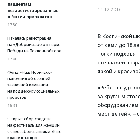
пациентам
16.12.2016
незарегистрированных
в России препаратов
17:30
В Костинской шк
Началась регистрация
от семи до 18 л
на «Добрый забег» в парке
Победы на Поклонной горе
полки подходят 
17:00
стеллажей разр
яркой и красиво
Фонд «Наш Норильск»
напомнил об осенней
заявочной кампании
«Ребята с удово
на поддержку социальных
за круглым стол
проектов
оборудованием 
16:31
мест детей», – 
Открыт сбор средств
на фестиваль для женщин
с онкозаболеваниями «Еще
краше в танце»