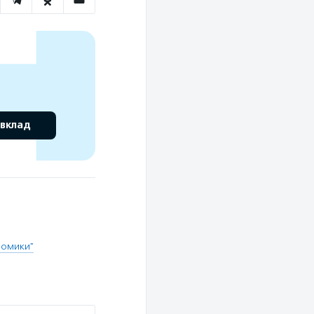
 вклад
Домики"