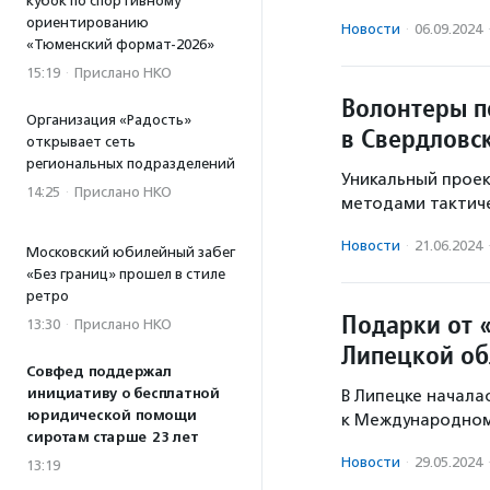
кубок по спортивному
ориентированию
Новости
·
06.09.2024
«Тюменский формат-2026»
15:19
·
Прислано НКО
Волонтеры п
Организация «Радость»
в Свердловс
открывает сеть
региональных подразделений
Уникальный проек
14:25
·
Прислано НКО
методами тактиче
Новости
·
21.06.2024
Московский юбилейный забег
«Без границ» прошел в стиле
ретро
Подарки от 
13:30
·
Прислано НКО
Липецкой об
Совфед поддержал
инициативу о бесплатной
В Липецке начала
юридической помощи
к Международном
сиротам старше 23 лет
Новости
·
29.05.2024
13:19