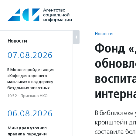
Перейти
к
содержанию
Новости
Новости
Фонд «
07.08.2026
обновл
В Москве пройдет акция
воспит
«Кофе для хорошего
мальчика» в поддержку
интерн
бездомных животных
10:52
·
Прислано НКО
06.08.2026
В библиотеке 
кронштейн дл
Минздрав уточнил
составила бол
правила передачи