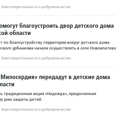
·
Благотвори­тель­ность и доброволь­чест­во
омогут благоустроить двор детского дома
кой области
т по благоустройству территории вокруг детского дома
ского урбанизма начали осуществлять в селе Новоипатово
·
Благотвори­тель­ность и доброволь­чест­во
«Милосердия» передадут в детские дома
ласти
сь традиционная акция «Надежда», приуроченная
у дню защиты детей.
·
Благотвори­тель­ность и доброволь­чест­во