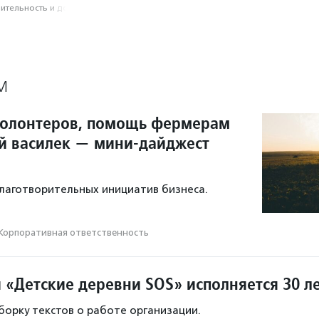
­тель­ность и доброволь­чест­во
М
волонтеров, помощь фермерам
й василек — мини-дайджест
лаготворительных инициатив бизнеса.
Корпоративная ответственность
 «Детские деревни SOS» исполняется 30 л
орку текстов о работе организации.