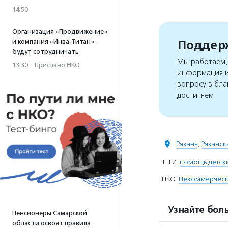
14:50
Организация «Продвижение»
Поддерж
и компания «Инва-Титан»
будут сотрудничать
Мы работаем, 
13:30
·
Прислано НКО
информация и
вопросу в бла
достигнем
Рязань
,
Рязанск
ТЕГИ:
помощь детск
НКО:
Некоммерческ
Узнайте боль
Пенсионеры Самарской
области освоят правила