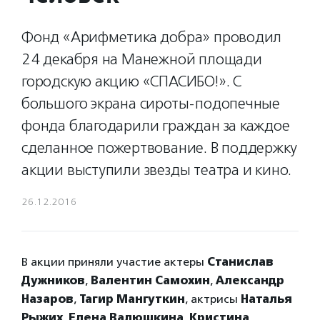
Фонд «Арифметика добра» проводил
24 декабря на Манежной площади
городскую акцию «СПАСИБО!». С
большого экрана сироты-подопечные
фонда благодарили граждан за каждое
сделанное пожертвование. В поддержку
акции выступили звезды театра и кино.
26.12.2016
В акции приняли участие актеры
Станислав
Дужников
,
Валентин Самохин
,
Александр
Назаров
,
Тагир Мангуткин
, актрисы
Наталья
Рыжих
,
Елена Валюшкина
,
Кристина