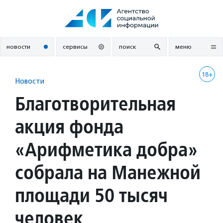
Перейти
к
содержанию
новости
сервисы
поиск
меню
18+
Новости
Благотворительная
акция фонда
«Арифметика добра»
собрала на Манежной
площади 50 тысяч
человек