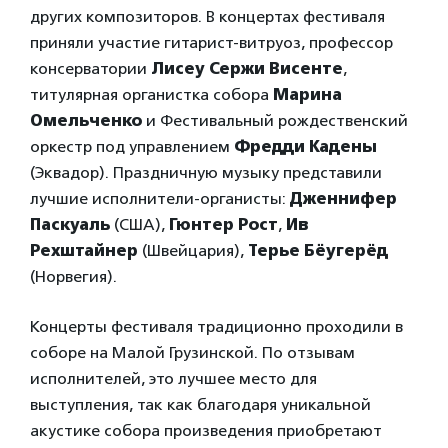
других композиторов. В концертах фестиваля
приняли участие гитарист-витруоз, профессор
консерватории
Лисеу Сержи Висенте
,
титулярная органистка собора
Марина
Омельченко
и Фестивальный рождественский
оркестр под управлением
Фредди Кадены
(Эквадор). Праздничную музыку представили
лучшие исполнители-органисты:
Дженнифер
Паскуаль
(США),
Гюнтер Рост
,
Ив
Рехштайнер
(Швейцария),
Терье Бёугерёд
(Норвегия).
Концерты фестиваля традиционно проходили в
соборе на Малой Грузинской. По отзывам
исполнителей, это лучшее место для
выступления, так как благодаря уникальной
акустике собора произведения приобретают