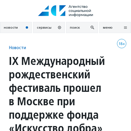
Перейти
к
содержанию
новости
сервисы
поиск
меню
18+
Новости
IX Международный
рождественский
фестиваль прошел
в Москве при
поддержке фонда
«Искусство добра»