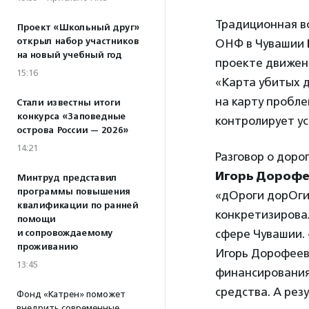
Традиционная в
Проект «Школьный друг»
открыл набор участников
ОНФ в Чувашии
на новый учебный год
проекте движен
15:16
«Карта убитых д
на карту пробле
Стали известны итоги
конкурса «Заповедные
контролирует у
острова России — 2026»
14:21
Разговор о дор
Игорь Дороф
Минтруд представил
программы повышения
«дОроги дорОги
квалификации по ранней
конкретизирова
помощи
сфере Чувашии. 
и сопровождаемому
проживанию
Игорь Дорофеев.
13:45
финансирования
средства. А резу
Фонд «Катрен» поможет
внедрить современные