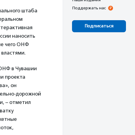
Поддержать нас
нального штаба
деральном
Подписаться
нтерактивная
оссии наносить
ле чего ОНФ
 властями.
 ОНФ в Чувашии
ии проекта
а», он
тельно-дорожной
и, – отметил
хватку
джетные
поток,