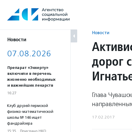
Перейти
к
содержанию
Новости
Новости
Активи
07.08.2026
дорог 
Препарат «Энхерту»
Игнать
включили в перечень
жизненно необходимых
и важнейших лекарств
16:27
Глава Чувашск
направленным
Клуб друзей пермской
физико-математической
17.02.2017
школы № 146 ищет
фандрайзера
15:35
·
Прислано НКО