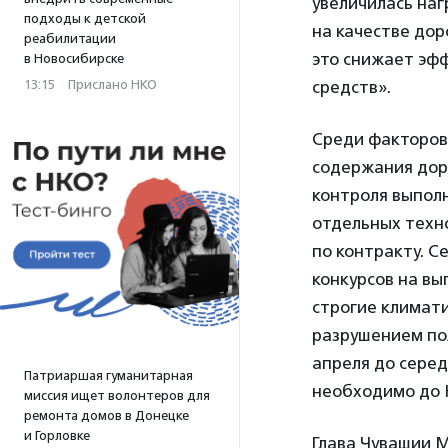
увеличилась наг
подходы к детской
на качестве дор
реабилитации
это снижает эф
в Новосибирске
13:15
·
Прислано НКО
средств».
Среди факторов,
содержания дор
контроля выполн
отдельных техно
по контракту. С
конкурсов на в
строгие климат
разрушением пол
апреля до серед
Патриаршая гуманитарная
необходимо до Н
миссия ищет волонтеров для
ремонта домов в Донецке
и Горловке
Глава Чувашии 