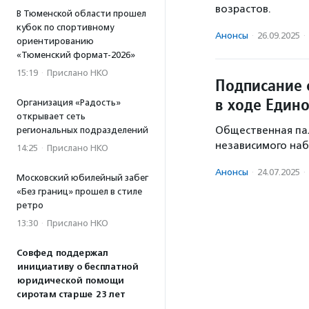
возрастов.
В Тюменской области прошел
кубок по спортивному
Анонсы
·
26.09.2025
·
ориентированию
«Тюменский формат-2026»
15:19
·
Прислано НКО
Подписание 
в ходе Един
Организация «Радость»
открывает сеть
Общественная па
региональных подразделений
независимого наб
14:25
·
Прислано НКО
Анонсы
·
24.07.2025
·
Московский юбилейный забег
«Без границ» прошел в стиле
ретро
13:30
·
Прислано НКО
Совфед поддержал
инициативу о бесплатной
юридической помощи
сиротам старше 23 лет