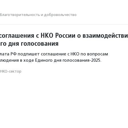
Благотвори­тель­ность и доброволь­чест­во
соглашения с НКО России о взаимодейств
ого дня голосования
лата РФ подпишет соглашение с НКО по вопросам
людения в ходе Единого дня голосования-2025.
НКО-сектор