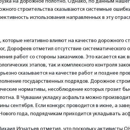
рузка на дорожное полотно. Однако, по данным нашег
ожного строительства сказываются системные ошибки
фективность использования направленных в эту отра
 которые негативно влияют на качество дорожного с
ог, Дорофеев отметил отсутствие систематического 
ения работ со стороны заказчиков. Это касается как
логических этапов, так и комплексного контроля зак
ерьезно сказывается на качестве работ и позднее пр
ыполнение государственных подрядов. Дорожное стро
ические нормативы, несоблюдение которых грозит б
отна. В Чувашии укладку асфальта можно производит
ины сентября. Если конкурс проводится в июне, а за
ового года, подрядчикам приходится укладывать асфа
Михаил Игнатьев отметил, что поскольку активисты О