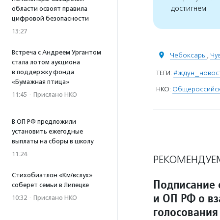
достигнем
области освоят правила
цифровой безопасности
13:27
Встреча с Андреем Ургантом
Чебоксары
,
Чу
стала лотом аукциона
в поддержку фонда
ТЕГИ:
#ждун_новос
«Бумажная птица»
НКО:
Общероссийск
11:45
·
Прислано НКО
В ОП РФ предложили
установить ежегодные
выплаты на сборы в школу
11:24
РЕКОМЕНДУЕ
Стихобиатлон «Км/вслух»
Подписание 
соберет семьи в Липецке
и ОП РФ о в
10:32
·
Прислано НКО
голосования