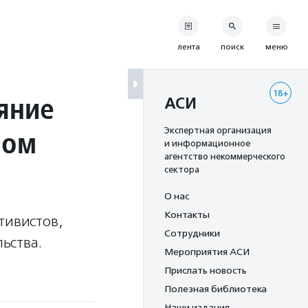
лента
поиск
меню
18+
яние
АСИ
лом
Экспертная организация
и информационное
агентство некоммерческого
сектора
О нас
Контакты
тивистов,
Сотрудники
ьства.
Мероприятия АСИ
Прислать новость
Полезная библиотека
Наши издания