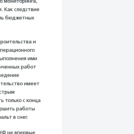
о мониторинга,
. Как следствие
сль бюджетных
троительства и
операционного
 выполнения ими
онченных работ
оведение
ительство имеет
ыстрым
ь только с конца
вершить работы
льт в снег.
НФ не впервые