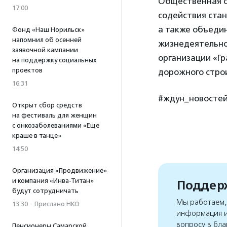
Общественная ор
17:00
содействия ста
а также объеди
Фонд «Наш Норильск»
напомнил об осенней
жизнедеятельно
заявочной кампании
организации «Г
на поддержку социальных
проектов
дорожного строи
16:31
#ждун_новосте
Открыт сбор средств
на фестиваль для женщин
с онкозаболеваниями «Еще
краше в танце»
14:50
Организация «Продвижение»
и компания «Инва-Титан»
Поддерж
будут сотрудничать
Мы работаем, 
13:30
·
Прислано НКО
информация и
вопросу в бла
Пенсионеры Самарской