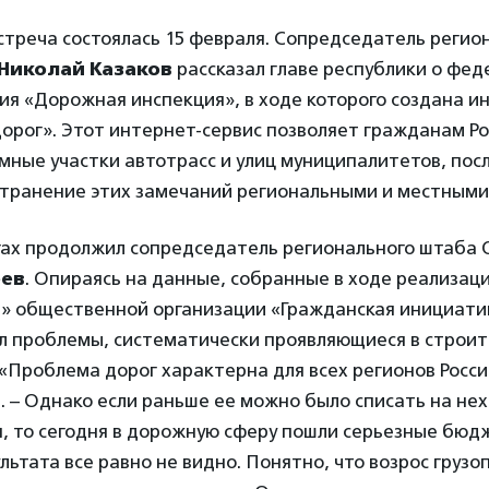
стреча состоялась 15 февраля. Сопредседатель регио
Николай Казаков
рассказал главе республики о фе
ия «Дорожная инспекция», в ходе которого создана и
орог». Этот интернет-сервис позволяет гражданам Р
мные участки автотрасс и улиц муниципалитетов, пос
странение этих замечаний региональными и местными
огах продолжил сопредседатель регионального штаба
еев
. Опираясь на данные, собранные в ходе реализац
» общественной организации «Гражданская инициатив
л проблемы, систематически проявляющиеся в строи
«Проблема дорог характерна для всех регионов Росси
 – Однако если раньше ее можно было списать на не
, то сегодня в дорожную сферу пошли серьезные бю
льтата все равно не видно. Понятно, что возрос грузо