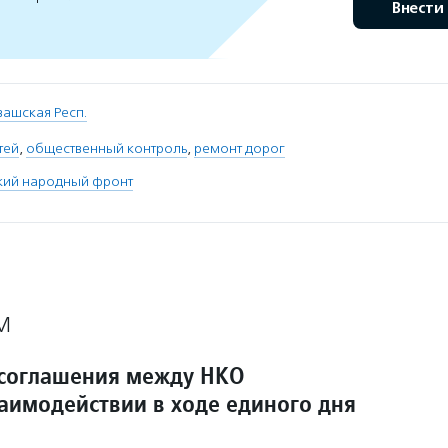
Внести
вашская Респ.
тей
,
общественный контроль
,
ремонт дорог
ий народный фронт
М
соглашения между НКО
заимодействии в ходе единого дня