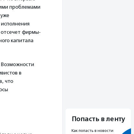
тими проблемами
 уже
 исполнения
о отсечет фирмы-
ного капитала
. Возможности
ивистов в
, что
осы
Попасть в ленту
Как попасть в новости