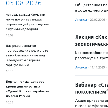
05.08.2026
Общественная па
в ходе единого дн
Автовладельцы Камчатки
могут получить стикеры
Анонсы
·
27.07.2026
·
о правилах добрососедства
с бурыми медведями
Лекция «Как
18:02
экологическ
Для родственников
пострадавших в результате
Как экосообществ
атаки беспилотников под
расскажут на тре
Геленджиком открыли
горячую линию
Анонсы
·
11.11.2025
·
16:58
Портал поиска доноров
Вебинар «Ст
крови для животных
поколением
«Одной Крови» заработал
по всей России
Акция призвана и
16:53
и села комфортны