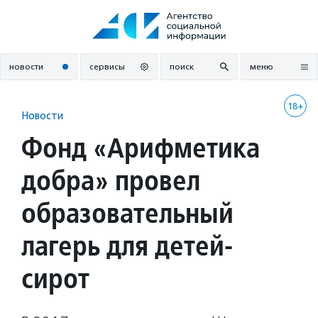
Перейти
к
содержанию
новости
сервисы
поиск
меню
18+
Новости
Фонд «Арифметика
добра» провел
образовательный
лагерь для детей-
сирот