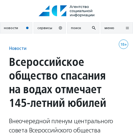
Перейти
к
содержанию
новости
сервисы
поиск
меню
18+
Новости
Всероссийское
общество спасания
на водах отмечает
145-летний юбилей
Внеочередной пленум центрального
совета Всероссийского общества