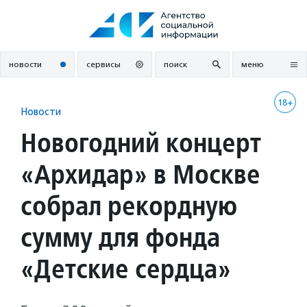
Перейти
к
содержанию
новости
сервисы
поиск
меню
18+
Новости
Новогодний концерт
«Архидар» в Москве
собрал рекордную
сумму для фонда
«Детские сердца»