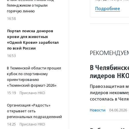
Геленджиком открыли
Подробнее
горячую линию
16:58
Портал поиска доноров
крови для животных
«Одной Крови» заработал
по всей России
РЕКОМЕНДУЕ
16:53
В Челябинск
В Тюменской области прошел
лидеров НК
кубок по спортивному
ориентированию
«Тюменский формат-2026»
Правозащитная ма
лидеров некоммер
15:19
·
Прислано НКО
состоялась в Челя
Организация «Радость»
Новости
·
04.06.2026
открывает сеть
региональных подразделений
14:25
·
Прислано НКО