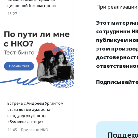
цифровой безопасности
При реализации 
13:27
Этот материа
сотрудники НК
публикуем нов
этом произво
достоверност
ответственнос
Подписывайтес
Встреча с Андреем Ургантом
стала лотом аукциона
в поддержку фонда
«Бумажная птица»
11:45
·
Прислано НКО
Поддерж