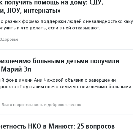
к получить помощь на дому: СДУ,
и, ЛОУ, интернаты»
 о разных формах поддержки людей с инвалидностью: как
учить и что делать, если в ней отказывают.
Здоровье
неизлечимо больными детьми получили
 Марий Эл
ый фонд имени Ани Чижовой объявил о завершении
проекта «Подставим плечо семьям с неизлечимо больными
·
Благотвори­тель­ность и доброволь­чест­во
четность НКО в Минюст: 25 вопросов