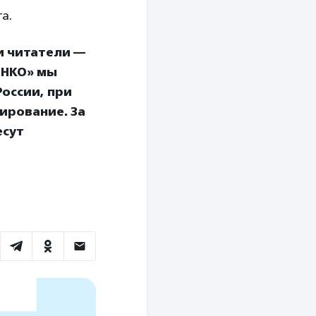
а.
и читатели —
 НКО» мы
оссии, при
ирование. За
есут