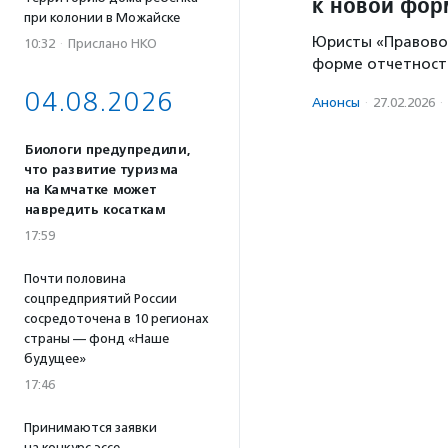
к новой фор
при колонии в Можайске
Юристы «Правовой
10:32
·
Прислано НКО
форме отчетности
04.08.2026
Анонсы
·
27.02.2026
·
Биологи предупредили,
что развитие туризма
на Камчатке может
навредить косаткам
17:59
Почти половина
соцпредприятий России
сосредоточена в 10 регионах
страны — фонд «Наше
будущее»
17:46
Принимаются заявки
на конкурс эссе