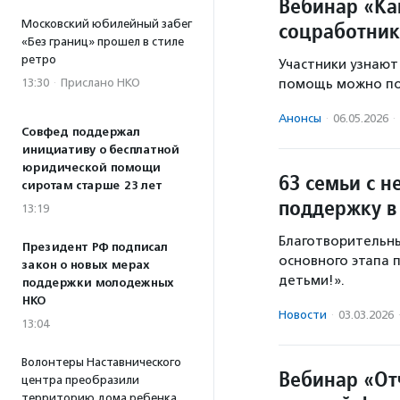
Вебинар «Ка
Московский юбилейный забег
соцработник
«Без границ» прошел в стиле
ретро
Участники узнают
13:30
·
Прислано НКО
помощь можно пол
Анонсы
·
06.05.2026
·
Совфед поддержал
инициативу о бесплатной
юридической помощи
63 семьи с 
сиротам старше 23 лет
поддержку в
13:19
Благотворительн
Президент РФ подписал
основного этапа 
закон о новых мерах
детьми!».
поддержки молодежных
НКО
Новости
·
03.03.2026
13:04
Волонтеры Наставнического
Вебинар «От
центра преобразили
территорию дома ребенка