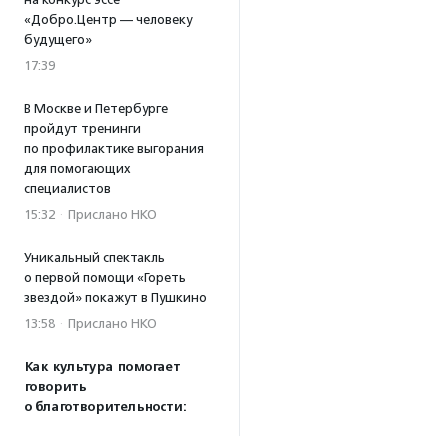
«Добро.Центр — человеку
будущего»
17:39
В Москве и Петербурге
пройдут тренинги
по профилактике выгорания
для помогающих
специалистов
15:32
·
Прислано НКО
Уникальный спектакль
о первой помощи «Гореть
звездой» покажут в Пушкино
13:58
·
Прислано НКО
Как культура помогает
говорить
о благотворительности:
итоги второго «Теплого
вечера с Кольским»