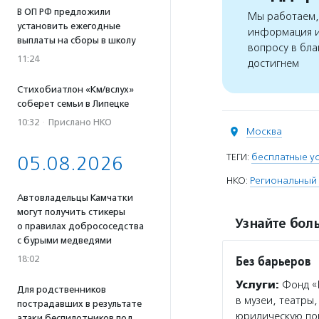
В ОП РФ предложили
Мы работаем, 
установить ежегодные
информация и
выплаты на сборы в школу
вопросу в бла
11:24
достигнем
Стихобиатлон «Км/вслух»
соберет семьи в Липецке
10:32
·
Прислано НКО
Москва
ТЕГИ:
бесплатные у
05.08.2026
НКО:
Региональный
Автовладельцы Камчатки
могут получить стикеры
Узнайте боль
о правилах добрососедства
с бурыми медведями
Без барьеров
18:02
Услуги:
Фонд «Б
Для родственников
в музеи, театры
пострадавших в результате
юридическую пом
атаки беспилотников под