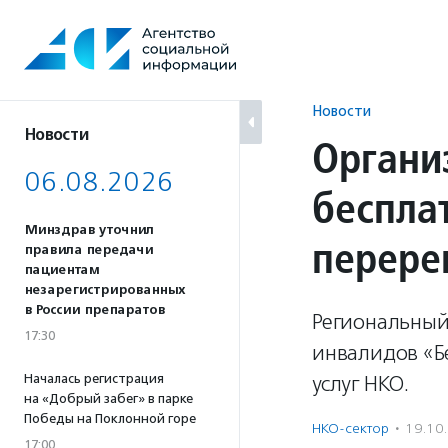
Перейти
к
содержанию
Новости
Новости
Органи
06.08.2026
беспла
Минздрав уточнил
перере
правила передачи
пациентам
незарегистрированных
в России препаратов
Региональный
17:30
инвалидов «Б
Началась регистрация
услуг НКО.
на «Добрый забег» в парке
Победы на Поклонной горе
НКО-сектор
·
19.10
17:00