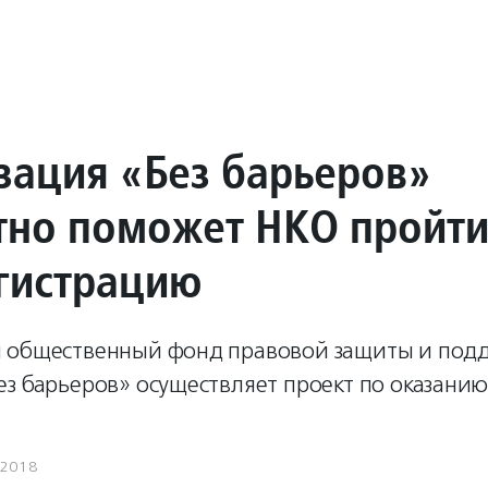
зация «Без барьеров»
тно поможет НКО пройт
гистрацию
 общественный фонд правовой защиты и под
ез барьеров» осуществляет проект по оказани
.2018