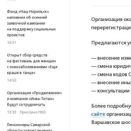
Фонд «Наш Норильск»
напомнил об осенней
Организация ок
заявочной кампании
перерегистрации
на поддержку социальных
проектов
Предлагаются ус
16:31
Открыт сбор средств
— внесение изме
на фестиваль для женщин
— смена юридич
с онкозаболеваниями «Еще
краше в танце»
— смена кодов 
14:50
— внесение ины
— консультации
Организация «Продвижение»
и компания «Инва-Титан»
будут сотрудничать
Более подробную
13:30
·
Прислано НКО
сайте
организац
Варшавское шоссе
Пенсионеры Самарской
области освоят правила