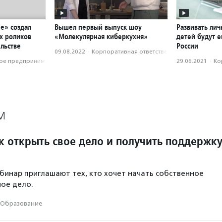
е» создал
Вышел первый выпуск шоу
Развивать ли
х роликов
«Молекулярная киберкухня»
детей будут е
льстве
России
09.08.2022
·
Корпоративная ответственность
е предпри­нима­тель­ство
29.06.2021
·
Ко
М
к открыть свое дело и получить поддержк
бинар приглашают тех, кто хочет начать собственное
ое дело.
Образование