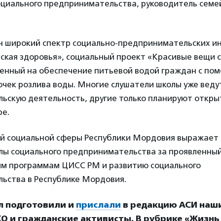
оциального предпринимательства, руководитель семе
н широкий спектр социально-предпринимательских и
ская здоровья», социальный проект «Красивые вещи с
ленный на обеспечение питьевой водой граждан с по
очек розлива воды. Многие слушатели школы уже веду
скую деятельность, другие только планируют открыт
ре.
й социальной сферы Республики Мордовия выражает
лы социального предпринимательства за проявленный
м программам ЦИСС РМ и развитию социального
ьства в Республике Мордовия.
л подготовили и
прислали
в редакцию АСИ наш
О и гражданские активисты. В рубрике «Жизнь