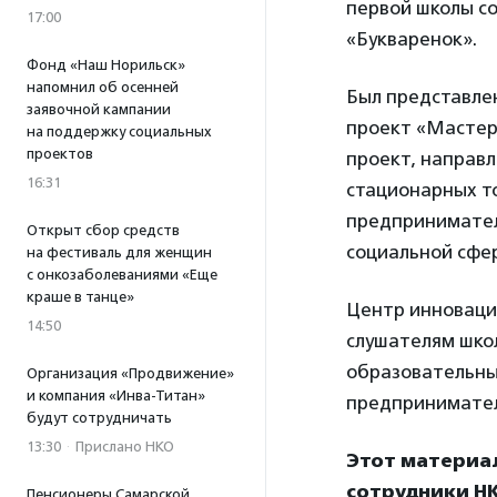
первой школы с
17:00
«Букваренок».
Фонд «Наш Норильск»
напомнил об осенней
Был представле
заявочной кампании
проект «Мастер
на поддержку социальных
проектов
проект, направ
16:31
стационарных т
предприниматель
Открыт сбор средств
социальной сфе
на фестиваль для женщин
с онкозаболеваниями «Еще
краше в танце»
Центр инноваци
14:50
слушателям шко
образовательны
Организация «Продвижение»
и компания «Инва-Титан»
предпринимател
будут сотрудничать
13:30
·
Прислано НКО
Этот материа
сотрудники НК
Пенсионеры Самарской