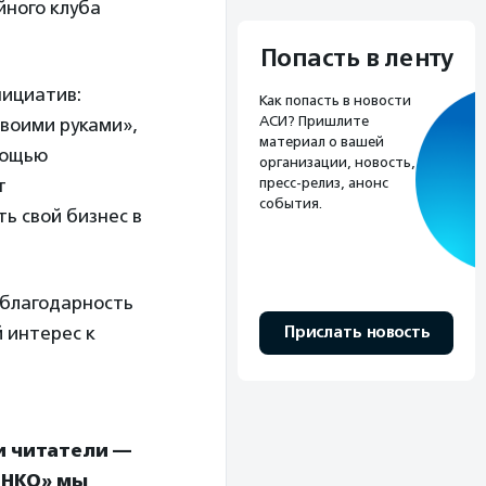
йного клуба
Попасть в ленту
нициатив:
Как попасть в новости
АСИ? Пришлите
воими руками»,
материал о вашей
мощью
организации, новость,
пресс-релиз, анонс
т
события.
ь свой бизнес в
 благодарность
Прислать новость
 интерес к
и читатели —
 НКО» мы