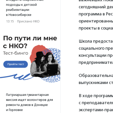
подходы к детской
сегодняшний де
реабилитации
программа в Рес
в Новосибирске
ориентированны
13:15
·
Прислано НКО
проекты в социа
Школа предоста
социального пр
консультации п
предпринимател
Образовательная
выпускниками ст
Патриаршая гуманитарная
В ходе програм
миссия ищет волонтеров для
с преподавателя
ремонта домов в Донецке
экспертами-прак
и Горловке