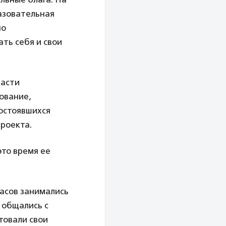
азовательная
но
ть себя и свои
ласти
ование,
остоявшихся
роекта.
это время ее
асов занимались
 общались с
товали свои