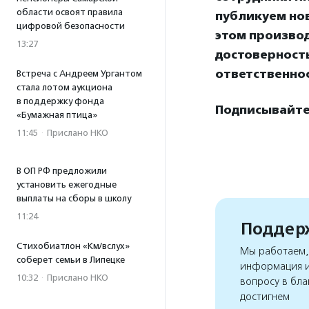
области освоят правила
публикуем нов
цифровой безопасности
этом произво
13:27
достоверност
ответственнос
Встреча с Андреем Ургантом
стала лотом аукциона
в поддержку фонда
Подписывайтес
«Бумажная птица»
11:45
·
Прислано НКО
В ОП РФ предложили
установить ежегодные
выплаты на сборы в школу
11:24
Поддерж
Стихобиатлон «Км/вслух»
Мы работаем, 
соберет семьи в Липецке
информация и
10:32
·
Прислано НКО
вопросу в бла
достигнем