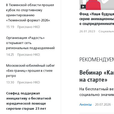
В Тюменской области прошел
кубок по спортивному
Фонд «Наше будуще
ориентированию
серию анимационны
«Тюменский формат-2026»
о соцпредпринимате
15:19
·
Прислано НКО
26.01.2023
·
Социально
Организация «Радость»
открывает сеть
региональных подразделений
14:25
·
Прислано НКО
РЕКОМЕНДУЕ
Московский юбилейный забег
Вебинар «Ка
«Без границ» прошел в стиле
ретро
на старте»
13:30
·
Прислано НКО
На бесплатный ве
Совфед поддержал
социально значим
инициативу о бесплатной
юридической помощи
Анонсы
·
20.07.2026
·
сиротам старше 23 лет