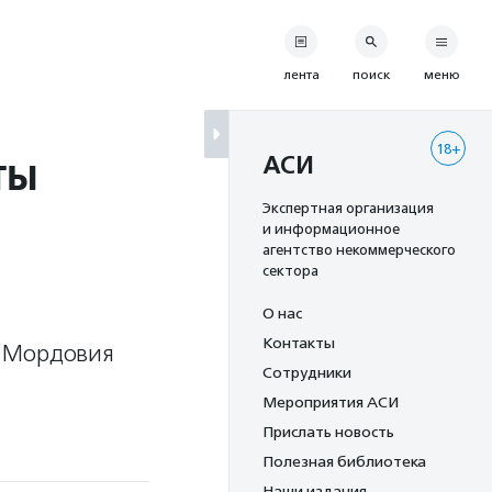
лента
поиск
меню
18+
ты
АСИ
Экспертная организация
и информационное
агентство некоммерческого
сектора
О нас
Контакты
и Мордовия
Сотрудники
Мероприятия АСИ
Прислать новость
Полезная библиотека
Наши издания