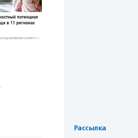
чностный потенциал
ще в 11 регионах
рпоративная ответственность
у
Рассылка