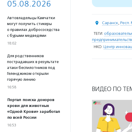
05.08.2026
Автовладельцы Камчатки
Саранск
,
Респ.
могут получить стикеры
о правилах добрососедства
ТЕГИ:
образователь
с бурыми медведями
предпринимательст
18:02
НКО:
Центр иннова
Для родственников
пострадавших в результате
атаки беспилотников под
Геленджиком открыли
горячую линию
16:58
ВИДЕО ПО ТЕ
Портал поиска доноров
крови для животных
«Одной Крови» заработал
по всей России
16:53