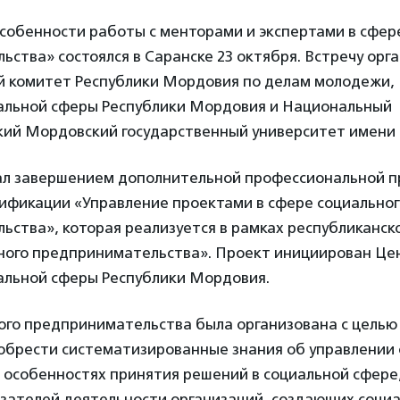
собенности работы с менторами и экспертами в сфер
ства» состоялся в Саранске 23 октября. Встречу орг
й комитет Республики Мордовия по делам молодежи,
альной сферы Республики Мордовия и Национальный
ий Мордовский государственный университет имени Н
тал завершением дополнительной профессиональной 
ификации «Управление проектами в сфере социальног
ства», которая реализуется в рамках республиканск
ного предпринимательства». Проект инициирован Це
альной сферы Республики Мордовия.
ого предпринимательства была организована с целью
обрести систематизированные знания об управлении
 особенностях принятия решений в социальной сфере
зателей деятельности организаций, создающих социа