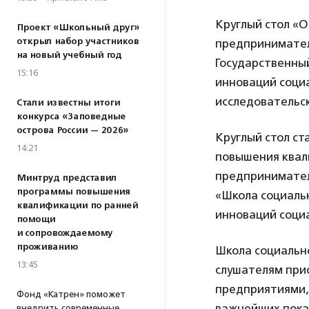
Круглый стол «О
Проект «Школьный друг»
открыл набор участников
предприниматель
на новый учебный год
Государственны
15:16
инноваций соци
исследовательск
Стали известны итоги
конкурса «Заповедные
острова России — 2026»
Круглый стол с
14:21
повышения квал
предприниматель
Минтруд представил
программы повышения
«Школа социаль
квалификации по ранней
инноваций соци
помощи
и сопровождаемому
проживанию
Школа социальн
13:45
слушателям при
предприятиями,
Фонд «Катрен» поможет
важнейших пока
внедрить современные