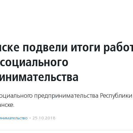
нске подвели итоги рабо
социального
инимательства
социального предпринимательства Республик
нске.
нима­тель­ство
·
25.10.2018