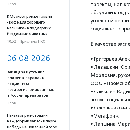
проекты, над ко
12:59
обсудили каждый
В Москве пройдет акция
успешной реали
«Кофе для хорошего
мальчика» в поддержку
социального пр
бездомных животных
10:52
·
Прислано НКО
В качестве эксп
06.08.2026
• Григорьев Ал
• Левашкин Юри
Минздрав уточнил
Мордовия, руко
правила передачи
ООО «Промснаб
пациентам
незарегистрированных
• Самылин Вади
в России препаратов
школы социальн
17:30
• Сокольникова
«Мегафон»;
Началась регистрация
на «Добрый забег» в парке
• Лапшина Мари
Победы на Поклонной горе