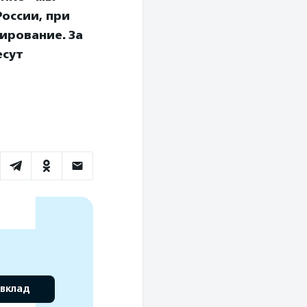
оссии, при
ирование. За
есут
 вклад