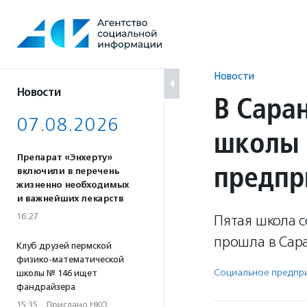
Перейти
к
содержанию
Новости
Новости
В Сара
07.08.2026
школы 
Препарат «Энхерту»
предпр
включили в перечень
жизненно необходимых
и важнейших лекарств
16:27
Пятая школа 
прошла в Сара
Клуб друзей пермской
физико-математической
Социальное предпри­
школы № 146 ищет
фандрайзера
15:35
·
Прислано НКО