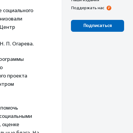
Поддержать нас
е социального
анизовали
Подписаться
 Центр
. П. Огарева.
программы
о
ого проекта
нтром
 помочь
 социальными
, оценке
льные блага. На