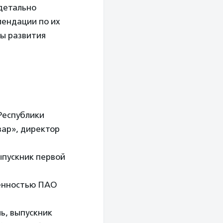
 детально
мендации по их
вы развития
Республики
ар», директор
ыпускник первой
венностью ПАО
ь, выпускник