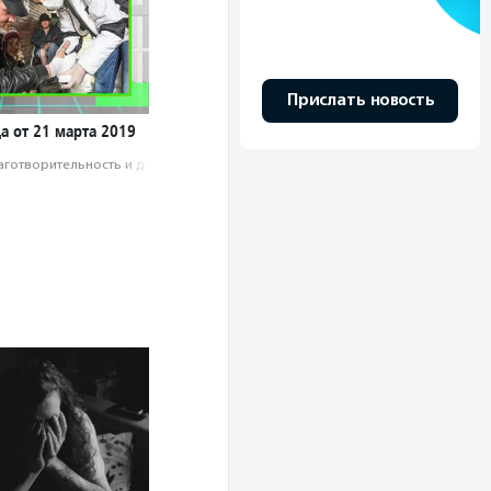
Прислать новость
а от 21 марта 2019
аготвори­тель­ность и доброволь­чест­во