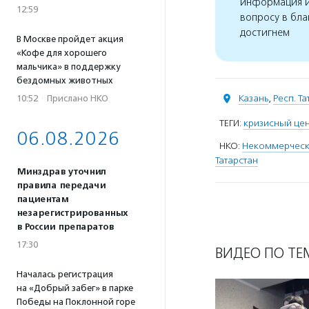
информация и
12:59
вопросу в бла
достигнем
В Москве пройдет акция
«Кофе для хорошего
мальчика» в поддержку
бездомных животных
Казань
,
Респ. Т
10:52
·
Прислано НКО
ТЕГИ:
кризисный це
06.08.2026
НКО:
Некоммерческо
Татарстан
Минздрав уточнил
правила передачи
пациентам
незарегистрированных
в России препаратов
17:30
ВИДЕО ПО ТЕ
Началась регистрация
на «Добрый забег» в парке
Победы на Поклонной горе