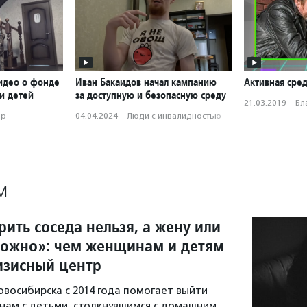
идео о фонде
Иван Бакаидов начал кампанию
Активная сред
и детей
за доступную и безопасную среду
21.03.2019
·
Бл
ор
04.04.2024
·
Люди с инвалидностью
М
ить соседа нельзя, а жену или
ожно»: чем женщинам и детям
изисный центр
овосибирска с 2014 года помогает выйти
нам с детьми, столкнувшимся с домашним