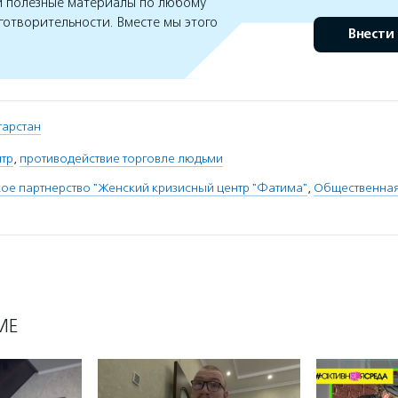
 полезные материалы по любому
готворительности. Вместе мы этого
Внести
атарстан
нтр
,
противодействие торговле людьми
е партнерство "Женский кризисный центр "Фатима"
,
Общественная
МЕ