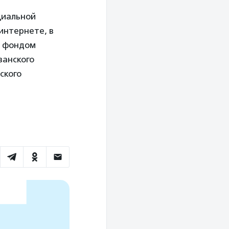
циальной
 интернете, в
 с фондом
занского
ского