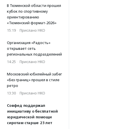
В Тюменской области прошел
кубок по спортивному
ориентированию
«Тюменский формат-2026»
15:19
·
Прислано НКО
Организация «Радость»
открывает сеть
региональных подразделений
14:25
·
Прислано НКО
Московский юбилейный забег
«Без границ» прошел в стиле
ретро
13:30
·
Прислано НКО
Совфед поддержал
инициативу о бесплатной
юридической помощи
сиротам старше 23 лет