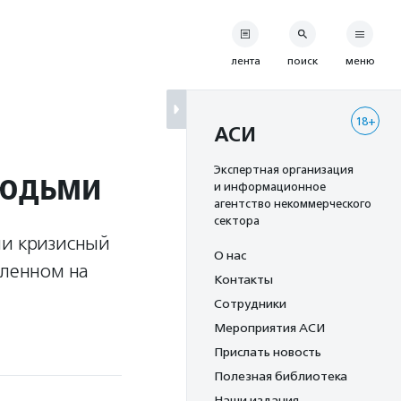
лента
поиск
меню
18+
АСИ
людьми
Экспертная организация
и информационное
агентство некоммерческого
сектора
ни кризисный
О нас
вленном на
Контакты
Сотрудники
Мероприятия АСИ
Прислать новость
Полезная библиотека
Наши издания