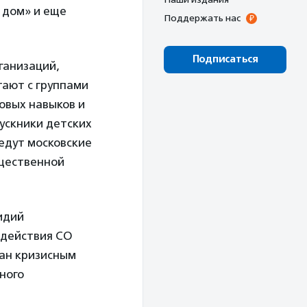
 дом» и еще
Поддержать нас
Подписаться
ганизаций,
тают с группами
овых навыков и
ускники детских
ведут московские
щественной
идий
одействия СО
тан кризисным
ного