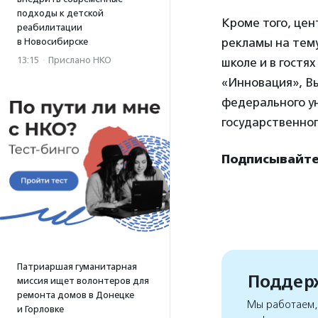
подходы к детской
Кроме того, це
реабилитации
рекламы на тему
в Новосибирске
13:15
·
Прислано НКО
школе и в гостя
«Инновация», В
федерального у
государственног
Подписывайтес
Патриаршая гуманитарная
Поддерж
миссия ищет волонтеров для
ремонта домов в Донецке
Мы работаем, 
и Горловке