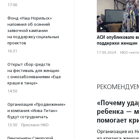
17:00
Фонд «Наш Норильск»
напомнил об осенней
заявочной кампании
АСИ опубликовало в
на поддержку социальных
поддержки женщин 
проектов
16:31
17.06.2024
·
НКО-сект
Открыт сбор средств
на фестиваль для женщин
с онкозаболеваниями «Еще
краше в танце»
РЕКОМЕНДУЕ
14:50
«Почему удар
Организация «Продвижение»
ребенка — м
и компания «Инва-Титан»
будут сотрудничать
помогает кр
13:30
·
Прислано НКО
Организация из Н
из кризиса женщи
Пенсионеры Самарской