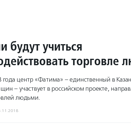
и будут учиться
одействовать торговле 
8 года центр «Фатима» – единственный в Каза
щин – участвует в российском проекте, напра
говлей людьми.
5.11.2018