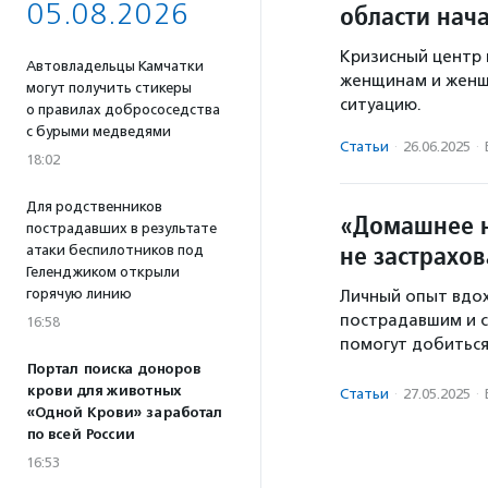
05.08.2026
области нач
Кризисный центр
Автовладельцы Камчатки
женщинам и женщ
могут получить стикеры
ситуацию.
о правилах добрососедства
с бурыми медведями
Статьи
·
26.06.2025
·
18:02
Для родственников
«Домашнее на
пострадавших в результате
не застрахо
атаки беспилотников под
Геленджиком открыли
горячую линию
Личный опыт вдох
пострадавшим и 
16:58
помогут добиться
Портал поиска доноров
крови для животных
Статьи
·
27.05.2025
·
«Одной Крови» заработал
по всей России
16:53