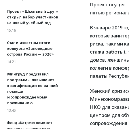
Проект осущест
Проект «Школьный друг»
пятью регионал
открыл набор участников
на новый учебный год
В январе 2019 г
15:16
которые заинте
Стали известны итоги
риска, такими к
конкурса «Заповедные
стажа работы),
острова России — 2026»
домов, женщины 
14:21
коллеги в конф
Минтруд представил
палаты Республи
программы повышения
квалификации по ранней
Женский кризис
помощи
и сопровождаемому
Минэкономразви
проживанию
НКО для оказан
13:45
центром для об
сопровождения с
Фонд «Катрен» поможет
внедрить современные