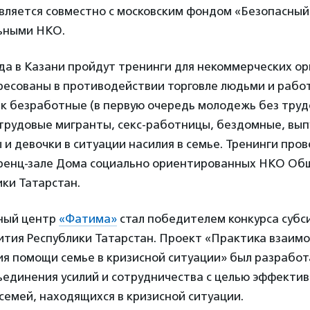
вляется совместно с московским фондом «Безопасный
ьными НКО.
ода в Казани пройдут тренинги для некоммерческих ор
ресованы в противодействии торговле людьми и рабо
ак безработные (в первую очередь молодежь без труд
 трудовые мигранты, секс-работницы, бездомные, вып
и девочки в ситуации насилия в семье. Тренинги про
еренц-зале Дома социально ориентированных НКО Об
ки Татарстан.
ный центр
«Фатима»
стал победителем конкурса субс
тия Республики Татарстан. Проект «Практика взаим
ия помощи семье в кризисной ситуации» был разрабо
ъединения усилий и сотрудничества с целью эффектив
емей, находящихся в кризисной ситуации.