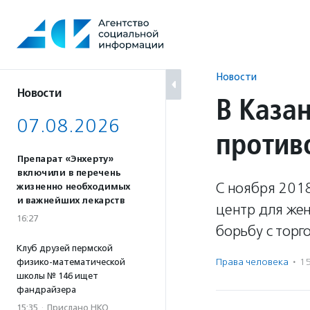
Перейти
к
содержанию
Новости
Новости
В Казан
07.08.2026
против
Препарат «Энхерту»
включили в перечень
С ноября 201
жизненно необходимых
и важнейших лекарств
центр для жен
16:27
борьбу с тор
Клуб друзей пермской
Права человека
·
1
физико-математической
школы № 146 ищет
фандрайзера
15:35
·
Прислано НКО