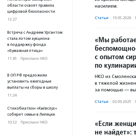
области освоят правила
насилием.
цифровой безопасности
Статьи
·
19.05.2026
·
13:27
Встреча с Андреем Ургантом
«Мы работае
стала лотом аукциона
в поддержку фонда
беспомощно
«Бумажная птица»
с опытом сир
11:45
·
Прислано НКО
по кулинари
В ОП РФ предложили
НКО из Смоленск
установить ежегодные
в тяжелой жизне
выплаты на сборы в школу
за помощью — вып
11:24
Статьи
·
02.09.2025
·
Стихобиатлон «Км/вслух»
соберет семьи в Липецке
«Если женщин
10:32
·
Прислано НКО
не найдет»: 