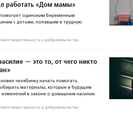
ал работать «Дом мамы»
 помогает одиноким беременным
инам с детьми, попавшим в трудную
Благотвори­тель­ность и доброволь­чест­во
силие — это то, от чего никто
ван»
новил челябинку начать помогать
собирать материалы, которые в будущем
 изменений в законе о домашнем насилии.
Благотвори­тель­ность и доброволь­чест­во