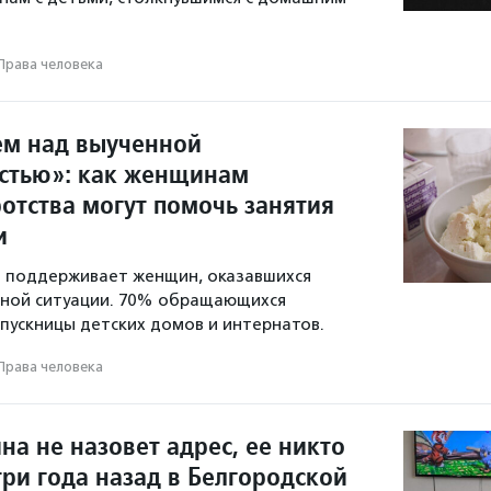
Права человека
м над выученной
стью»: как женщинам
отства могут помочь занятия
и
а поддерживает женщин, оказавшихся
нной ситуации. 70% обращающихся
ускницы детских домов и интернатов.
Права человека
а не назовет адрес, ее никто
три года назад в Белгородской