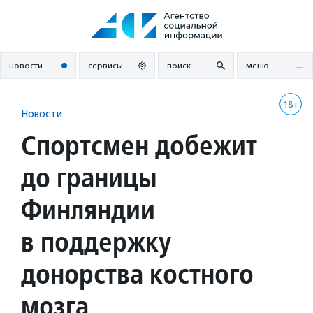
Перейти
к
содержанию
новости
сервисы
поиск
меню
18+
Новости
Спортсмен добежит
до границы
Финляндии
в поддержку
донорства костного
мозга