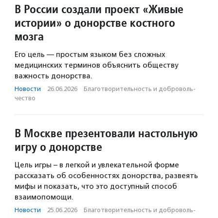
В России создали проект «Живые
истории» о донорстве костного
мозга
Его цель — простым языком без сложных
медицинских терминов объяснить обществу
важность донорства.
Новости
·
26.06.2026
·
Благотвори­тель­ность и доброволь­
чест­во
В Москве презентовали настольную
игру о донорстве
Цель игры – в легкой и увлекательной форме
рассказать об особенностях донорства, развеять
мифы и показать, что это доступный способ
взаимопомощи.
Новости
·
25.06.2026
·
Благотвори­тель­ность и доброволь­