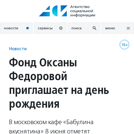
Перейти
к
содержанию
новости
сервисы
поиск
меню
18+
Новости
Фонд Оксаны
Федоровой
приглашает на день
рождения
В московском кафе «Бабулина
вкуснятина» 8 июня отметят