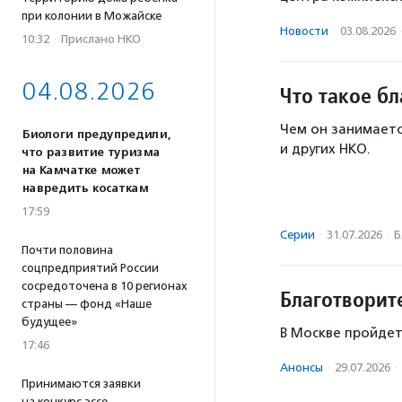
при колонии в Можайске
Новости
·
03.08.2026
10:32
·
Прислано НКО
04.08.2026
Что такое б
Чем он занимаетс
Биологи предупредили,
и других НКО.
что развитие туризма
на Камчатке может
навредить косаткам
17:59
Серии
·
31.07.2026
·
Б
Почти половина
соцпредприятий России
сосредоточена в 10 регионах
Благотворит
страны — фонд «Наше
будущее»
В Москве пройдет
17:46
Анонсы
·
29.07.2026
·
Принимаются заявки
на конкурс эссе