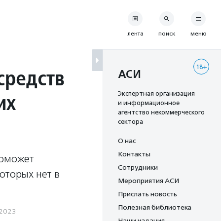
лента
поиск
меню
18+
средств
АСИ
их
Экспертная организация
и информационное
агентство некоммерческого
сектора
О нас
Контакты
поможет
Сотрудники
оторых нет в
Мероприятия АСИ
Прислать новость
Полезная библиотека
.2023
Наши издания