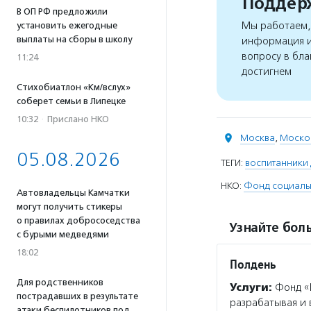
Поддерж
В ОП РФ предложили
Мы работаем, 
установить ежегодные
выплаты на сборы в школу
информация и
вопросу в бла
11:24
достигнем
Стихобиатлон «Км/вслух»
соберет семьи в Липецке
10:32
·
Прислано НКО
Москва
,
Москов
05.08.2026
ТЕГИ:
воспитанники 
НКО:
Фонд социальн
Автовладельцы Камчатки
могут получить стикеры
о правилах добрососедства
Узнайте боль
с бурыми медведями
18:02
Полдень
Для родственников
Услуги:
Фонд «П
пострадавших в результате
разрабатывая и
атаки беспилотников под