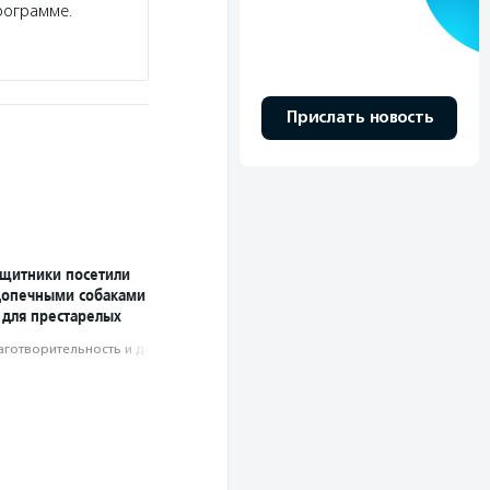
рограмме.
Прислать новость
ащитники посетили
допечными собаками
 для престарелых
аготвори­тель­ность и доброволь­чест­во