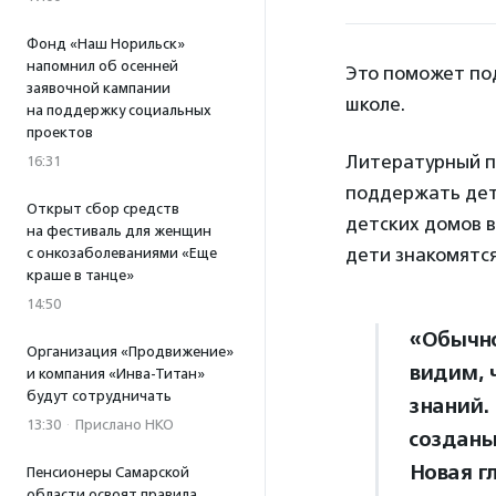
Фонд «Наш Норильск»
напомнил об осенней
Это поможет по
заявочной кампании
школе.
на поддержку социальных
проектов
Литературный п
16:31
поддержать дет
Открыт сбор средств
детских домов в
на фестиваль для женщин
дети знакомятся
с онкозаболеваниями «Еще
краше в танце»
14:50
«Обычно
Организация «Продвижение»
видим, 
и компания «Инва-Титан»
будут сотрудничать
знаний.
13:30
·
Прислано НКО
созданы
Новая г
Пенсионеры Самарской
области освоят правила