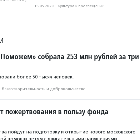
­тель­ность и доброволь­чест­во
15.05.2020
·
Культура и просвещение
М
Поможем» собрала 253 млн рублей за три
овали более 50 тысяч человек.
·
Благотвори­тель­ность и доброволь­чест­во
ит пожертвования в пользу фонда
ва пойдут на подготовку и открытие нового московского
ной помощи детям с двигательными нарушениями.