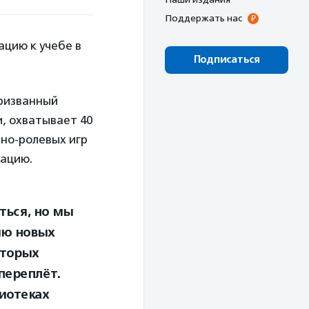
Поддержать нас
цию к учебе в
Подписаться
призванный
, охватывает 40
тно-ролевых игр
зацию.
ться, но мы
ию новых
оторых
переплёт.
лиотеках