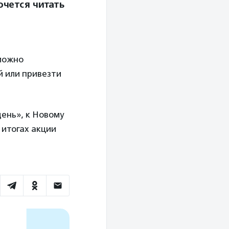
очется читать
 можно
й или привезти
ень», к Новому
 итогах акции