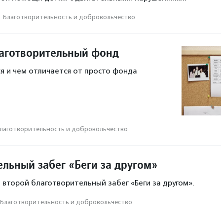
·
Благотвори­тель­ность и доброволь­чест­во
лаготворительный фонд
я и чем отличается от просто фонда
лаготвори­тель­ность и доброволь­чест­во
ельный забег «Беги за другом»
 второй благотворительный забег «Беги за другом».
Благотвори­тель­ность и доброволь­чест­во