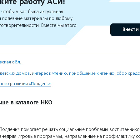
ите работу АСИ!
чтобы у вас была актуальная
 полезные материалы по любому
готворительности. Вместе мы этого
Внести
ская обл.
детских домов
,
интерес к чтению
,
приобщение к чтению
,
сбор средс
ого развития «Полдень»
ше в каталоге НКО
олдень» помогает решать социальные проблемы воспитанников
 внедряя игровые программы, направленные на профилактику с