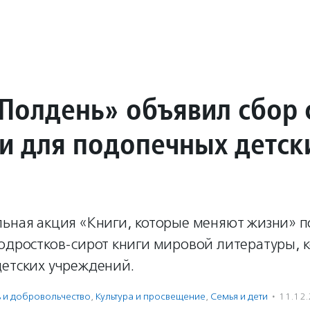
Полдень» объявил сбор 
ги для подопечных детск
льная акция «Книги, которые меняют жизни» 
одростков-сирот книги мировой литературы, к
детских учреждений.
ь и доброволь­чест­во
,
Культура и просвещение
,
Семья и дети
·
11.12