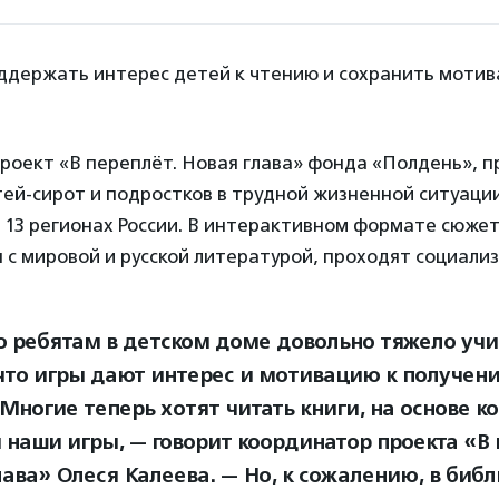
ддержать интерес детей к чтению и сохранить мотива
роект «В переплёт. Новая глава» фонда «Полдень», 
ей-сирот и подростков в трудной жизненной ситуации
 13 регионах России. В интерактивном формате сюже
 с мировой и русской литературой, проходят социали
 ребятам в детском доме довольно тяжело учи
что игры дают интерес и мотивацию к получен
 Многие теперь хотят читать книги, на основе к
 наши игры, — говорит координатор проекта «В 
лава» Олеся Калеева. — Но, к сожалению, в биб