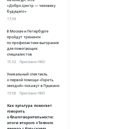
«Добро.Центр — человеку
будущего»
17:39
В Москве и Петербурге
пройдут тренинги
по профилактике выгорания
для помогающих
специалистов
15:32
·
Прислано НКО
Уникальный спектакль
о первой помощи «Гореть
звездой» покажут в Пушкино
13:58
·
Прислано НКО
Как культура помогает
говорить
о благотворительности:
итоги второго «Теплого
вечера с Кольским»