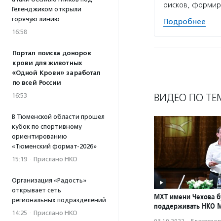
рисков, формир
Геленджиком открыли
горячую линию
Подробнее
16:58
Портал поиска доноров
крови для животных
«Одной Крови» заработал
по всей России
ВИДЕО ПО ТЕ
16:53
В Тюменской области прошел
кубок по спортивному
ориентированию
«Тюменский формат-2026»
15:19
·
Прислано НКО
Организация «Радость»
открывает сеть
МХТ имени Чехова б
региональных подразделений
поддерживать НКО 
14:25
·
Прислано НКО