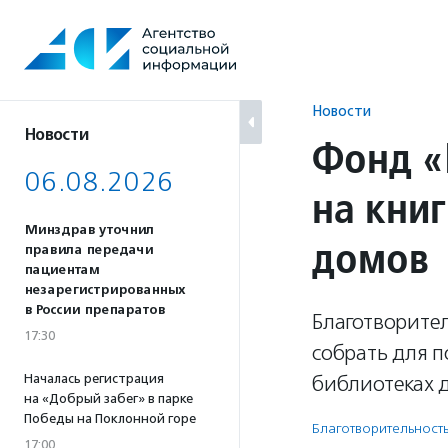
Перейти
к
содержанию
Новости
Новости
Фонд «
06.08.2026
на кни
Минздрав уточнил
домов
правила передачи
пациентам
незарегистрированных
в России препаратов
Благотворите
17:30
собрать для п
Началась регистрация
библиотеках 
на «Добрый забег» в парке
Победы на Поклонной горе
Благотвори­тель­ност
17:00