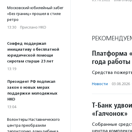
03.10.2022
·
Благотвори
Московский юбилейный забег
«Без границ» прошел в стиле
ретро
13:30
·
Прислано НКО
РЕКОМЕНДУЕ
Совфед поддержал
инициативу о бесплатной
Платформа «
юридической помощи
года работы
сиротам старше 23 лет
13:19
Средства пожертв
Президент РФ подписал
Новости
·
03.08.2026
закон о новых мерах
поддержки молодежных
НКО
Т-Банк удво
13:04
«Галчонок»
Волонтеры Наставнического
Собранные средст
центра преобразили
центра комплекс
территорию дома ребенка