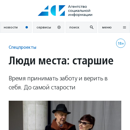
Перейти
к
содержанию
новости
сервисы
поиск
меню
18+
Спецпроекты
Люди места: старшие
Время принимать заботу и верить в
себя. До самой старости