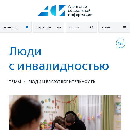
Перейти
к
содержанию
новости
сервисы
поиск
меню
18+
Люди
с инвалидностью
·
ТЕМЫ
ЛЮДИ И БЛАГОТВОРИ­ТЕЛЬ­НОСТЬ