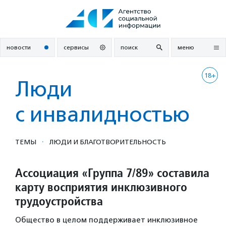
Перейти
к
содержанию
новости
сервисы
поиск
меню
18+
Люди
с инвалидностью
·
ТЕМЫ
ЛЮДИ И БЛАГОТВОРИ­ТЕЛЬ­НОСТЬ
Ассоциация «Группа 7/89» составила
карту восприятия инклюзивного
трудоустройства
Общество в целом поддерживает инклюзивное