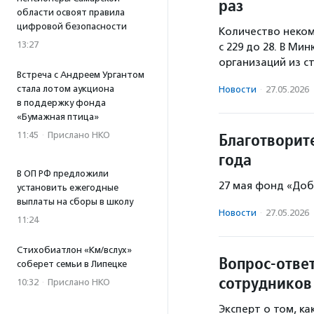
раз
области освоят правила
цифровой безопасности
Количество неком
13:27
с 229 до 28. В М
организаций из ст
Встреча с Андреем Ургантом
стала лотом аукциона
Новости
·
27.05.2026
в поддержку фонда
«Бумажная птица»
Благотворит
11:45
·
Прислано НКО
года
В ОП РФ предложили
27 мая фонд «Доб
установить ежегодные
выплаты на сборы в школу
Новости
·
27.05.2026
11:24
Стихобиатлон «Км/вслух»
Вопрос-отве
соберет семьи в Липецке
сотрудников
10:32
·
Прислано НКО
Эксперт о том, ка