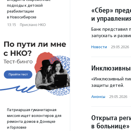
подходы к детской
«Сбер» пред
реабилитации
и управлени
в Новосибирске
13:15
·
Прислано НКО
Банк представил 
запускать и разв
Новости
·
29.05.2026
Инклюзивный
«Инклюзивный пик
защиты детей.
Анонсы
·
29.05.2026
·
Патриаршая гуманитарная
Открыта рег
миссия ищет волонтеров для
ремонта домов в Донецке
в больнице»
и Горловке