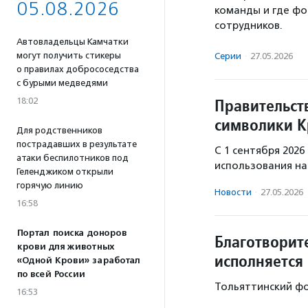
05.08.2026
команды и где ф
сотрудников.
Автовладельцы Камчатки
могут получить стикеры
Серии
·
27.05.2026
о правилах добрососедства
с бурыми медведями
Правительст
18:02
символики К
Для родственников
пострадавших в результате
С 1 сентября 2026
атаки беспилотников под
использования на
Геленджиком открыли
горячую линию
Новости
·
27.05.2026
16:58
Портал поиска доноров
Благотворит
крови для животных
исполняется 
«Одной Крови» заработал
по всей России
Тольяттинский фо
16:53