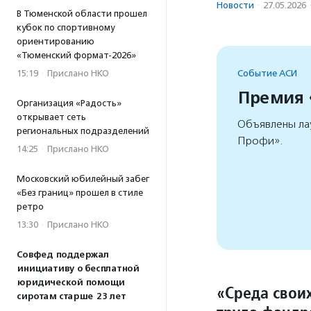
Новости
·
27.05.2026
В Тюменской области прошел
кубок по спортивному
ориентированию
«Тюменский формат-2026»
15:19
·
Прислано НКО
Событие АСИ
Премия
Организация «Радость»
открывает сеть
Объявлены ла
региональных подразделений
Профи».
14:25
·
Прислано НКО
Московский юбилейный забег
«Без границ» прошел в стиле
ретро
13:30
·
Прислано НКО
Совфед поддержал
инициативу о бесплатной
юридической помощи
«Среда свои
сиротам старше 23 лет