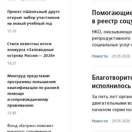
Помогающие
Проект «Школьный друг»
открыл набор участников
в реестр соц
на новый учебный год
15:16
НКО, оказывающи
репродуктивного 
Стали известны итоги
социальных услуг
конкурса «Заповедные
острова России — 2026»
Новости
·
29.05.2026
14:21
Благотворит
Минтруд представил
программы повышения
исполнилось 
квалификации по ранней
помощи
За пять лет орга
и сопровождаемому
двигательными в
проживанию
началом серии но
13:45
Новости
·
29.05.2026
Фонд «Катрен» поможет
внедрить современные