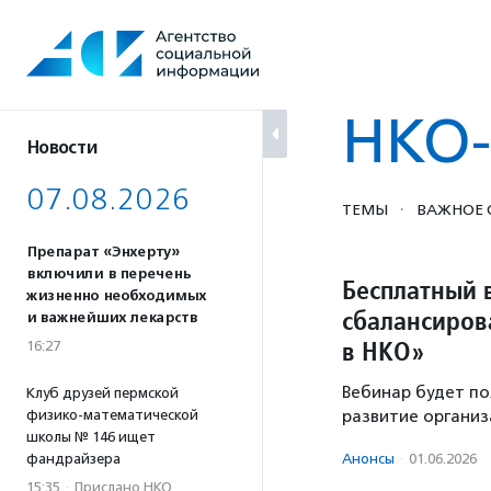
Перейти
к
содержанию
НКО-
Новости
07.08.2026
·
ТЕМЫ
ВАЖНОЕ 
Препарат «Энхерту»
включили в перечень
Бесплатный 
жизненно необходимых
сбалансирова
и важнейших лекарств
в НКО»
16:27
Вебинар будет по
Клуб друзей пермской
физико-математической
развитие организ
школы № 146 ищет
фандрайзера
Анонсы
·
01.06.2026
15:35
·
Прислано НКО