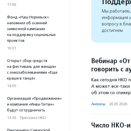
Поддерж
17:00
Мы работаем, 
Фонд «Наш Норильск»
информация и
напомнил об осенней
вопросу в бла
заявочной кампании
достигнем
на поддержку социальных
проектов
16:31
Вебинар «От 
Открыт сбор средств
на фестиваль для женщин
говорить с а
с онкозаболеваниями «Еще
краше в танце»
Как сегодня НКО п
14:50
А может все-таки
об этом со спик
Организация «Продвижение»
Анонсы
·
28.05.2026
и компания «Инва-Титан»
будут сотрудничать
13:30
·
Прислано НКО
Число НКО-и
Пенсионеры Самарской