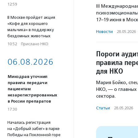
12:59
III Международна
психоэмоциональ
В Москве пройдет акция
17–19 июня в Мос
«Кофе для хорошего
мальчика» в поддержку
Новости
·
28.05.2026
бездомных животных
10:52
·
Прислано НКО
Пороги ауди
06.08.2026
правила пер
для НКО
Минздрав уточнил
Мария Бойко, сп
правила передачи
пациентам
НКО, — о главных
незарегистрированных
сектора.
в России препаратов
Статьи
·
28.05.2026
17:30
Началась регистрация
на «Добрый забег» в парке
Победы на Поклонной горе