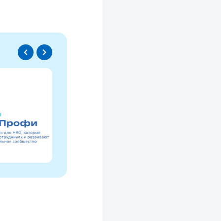
Спецпроект
Проводники социаль
изменений
Это ресурс, созданный для осмысле
НКО за 30 лет и размышлений об об