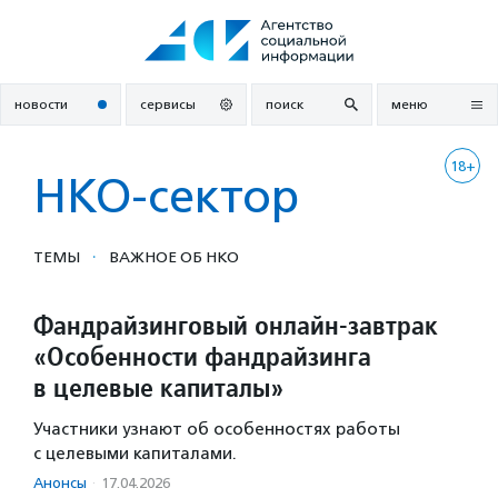
Перейти
к
содержанию
новости
сервисы
поиск
меню
18+
НКО-сектор
·
ТЕМЫ
ВАЖНОЕ ОБ НКО
Фандрайзинговый онлайн-завтрак
«Особенности фандрайзинга
в целевые капиталы»
Участники узнают об особенностях работы
с целевыми капиталами.
Анонсы
·
17.04.2026