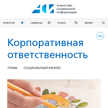
Перейти
к
содержанию
новости
сервисы
поиск
меню
18+
Корпоративная
ответственность
·
ТЕМЫ
СОЦИАЛЬНЫЙ БИЗНЕС