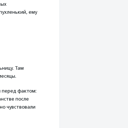
ных
 пухленький, ему
ьницу. Там
месяцы.
и перед фактом:
анстве после
 но чувствовали