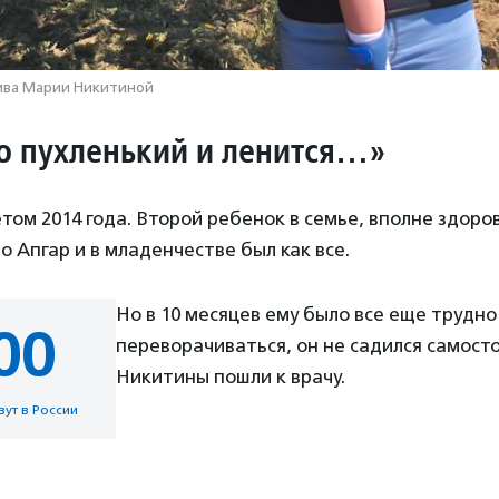
хива Марии Никитиной
о пухленький и ленится…»
том 2014 года. Второй ребенок в семье, вполне здоро
о Апгар и в младенчестве был как все.
Но в 10 месяцев ему было все еще трудно
00
переворачиваться, он не садился самост
Никитины пошли к врачу.
ут в России