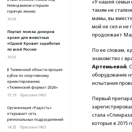
«У нашей семьи 
Геленджиком открыли
таким не сталки
горячую линию
мамы, вы вместе
16:58
мой не сел и не 
Портал поиска доноров
продолжает Ма
крови для животных
«Одной Крови» заработал
по всей России
По ее словам, 
16:53
знакомство с в
Артемьевой
. 
В Тюменской области прошел
оборудование ну
кубок по спортивному
ориентированию
испытания пров
«Тюменский формат-2026»
15:19
·
Прислано НКО
Первый препара
зарегистрировал
Организация «Радость»
открывает сеть
стала «Спинраза
региональных подразделений
которые в 2015 г
14:25
·
Прислано НКО