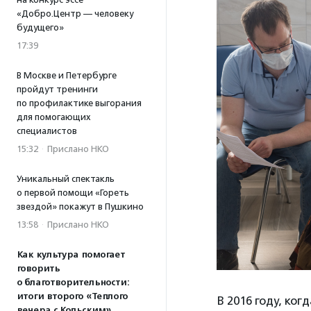
«Добро.Центр — человеку
будущего»
17:39
В Москве и Петербурге
пройдут тренинги
по профилактике выгорания
для помогающих
специалистов
15:32
·
Прислано НКО
Уникальный спектакль
о первой помощи «Гореть
звездой» покажут в Пушкино
13:58
·
Прислано НКО
Как культура помогает
говорить
о благотворительности:
итоги второго «Теплого
В 2016 году, ко
вечера с Кольским»