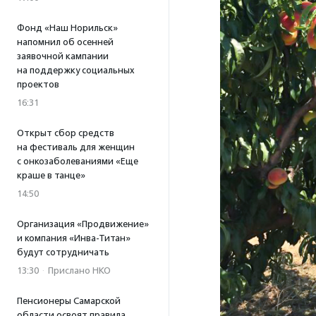
Фонд «Наш Норильск»
напомнил об осенней
заявочной кампании
на поддержку социальных
проектов
16:31
Открыт сбор средств
на фестиваль для женщин
с онкозаболеваниями «Еще
краше в танце»
14:50
Организация «Продвижение»
и компания «Инва-Титан»
будут сотрудничать
13:30
·
Прислано НКО
Пенсионеры Самарской
области освоят правила