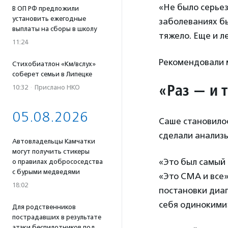
«Не было серьез
В ОП РФ предложили
установить ежегодные
заболеваниях был
выплаты на сборы в школу
тяжело. Еще и л
11:24
Рекомендовали м
Стихобиатлон «Км/вслух»
соберет семьи в Липецке
«Раз — и 
10:32
·
Прислано НКО
05.08.2026
Саше становилос
сделали анализы
Автовладельцы Камчатки
могут получить стикеры
«Это был самый 
о правилах добрососедства
с бурыми медведями
«Это СМА и все»
18:02
постановки диаг
себя одинокими»
Для родственников
пострадавших в результате
атаки беспилотников под