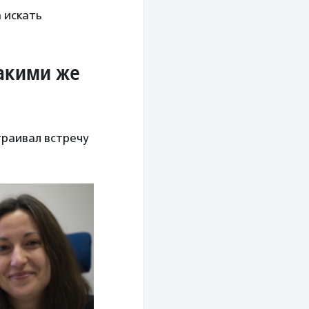
 искать
такими же
траивал встречу