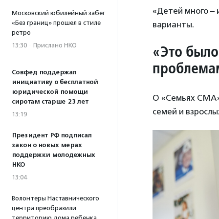
«Детей много – 
Московский юбилейный забег
«Без границ» прошел в стиле
варианты.
ретро
13:30
·
Прислано НКО
«Это было
проблем
Совфед поддержал
инициативу о бесплатной
юридической помощи
О «Семьях СМА» 
сиротам старше 23 лет
семей и взрослы
13:19
Президент РФ подписал
закон о новых мерах
поддержки молодежных
НКО
13:04
Волонтеры Наставнического
центра преобразили
территорию дома ребенка