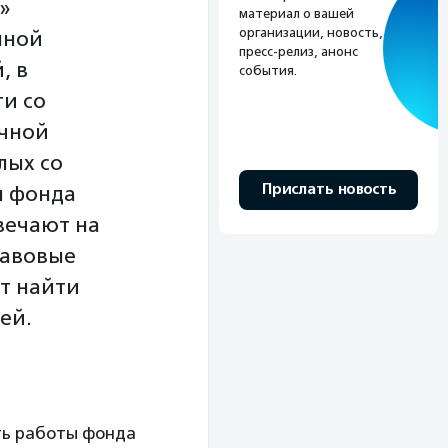
»
материал о вашей
организации, новость,
мной
пресс-релиз, анонс
, в
события.
ти со
чной
лых со
Прислать новость
ы фонда
вечают на
равовые
т найти
ей.
сть работы фонда