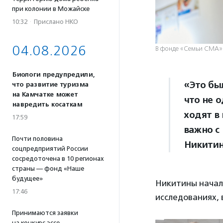
при колонии в Можайске
10:32
·
Прислано НКО
04.08.2026
В фонде «Семьи СМА».
Биологи предупредили,
«Это бы
что развитие туризма
на Камчатке может
что не 
навредить косаткам
ходят в 
17:59
важно с
Почти половина
Никитин
соцпредприятий России
сосредоточена в 10 регионах
страны — фонд «Наше
будущее»
Никитины начал
17:46
исследованиях, 
Принимаются заявки
на конкурс эссе