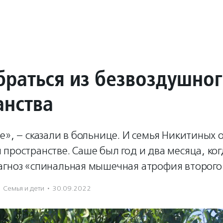
браться из безвоздушно
анства
е», – сказали в больнице. И семья Никитиных о
пространстве. Саше был год и два месяца, ког
агноз «спинальная мышечная атрофия второго 
Семья и дети
·
30.09.2022