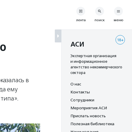
лента
поиск
меню
18+
го
АСИ
Экспертная организация
и информационное
агентство некоммерческого
сектора
казалась в
О нас
да ему
Контакты
типа».
Сотрудники
Мероприятия АСИ
Прислать новость
Полезная библиотека
Наши издания