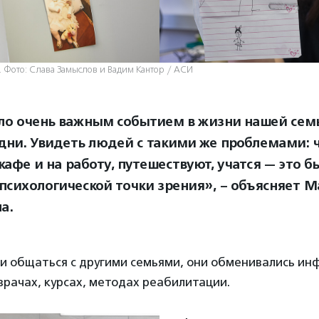
 Фото: Слава Замыслов и Вадим Кантор / АСИ
ло очень важным событием в жизни нашей семь
одни. Увидеть людей с такими же проблемами: ч
кафе и на работу, путешествуют, учатся — это б
 психологической точки зрения», – объясняет 
а.
и общаться с другими семьями, они обменивались ин
врачах, курсах, методах реабилитации.