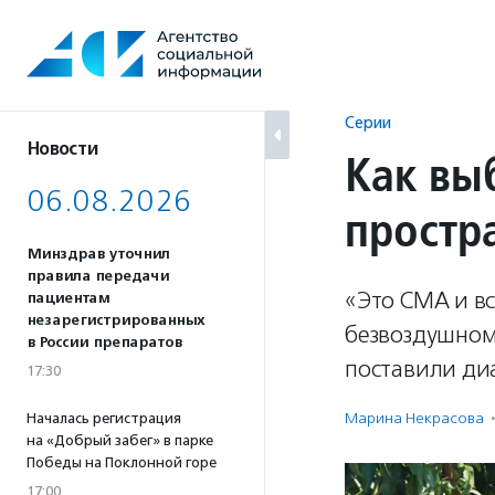
Перейти
к
содержанию
Серии
Новости
Как вы
06.08.2026
простр
Минздрав уточнил
правила передачи
«Это СМА и вс
пациентам
незарегистрированных
безвоздушном 
в России препаратов
поставили ди
17:30
Марина Некрасова
·
Началась регистрация
на «Добрый забег» в парке
Победы на Поклонной горе
17:00