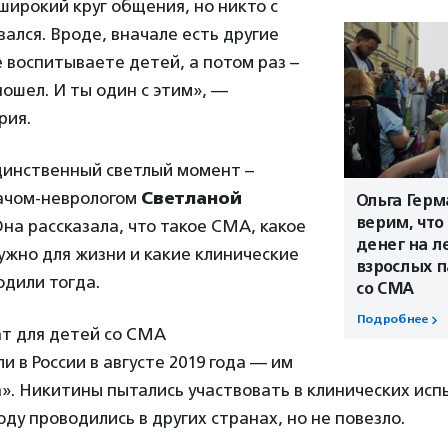
широкий круг общения, но никто с
вался. Вроде, вначале есть другие
 воспитываете детей, а потом раз –
пошел. И ты один с этим», —
рия.
единственный светлый момент –
рачом-неврологом
Светланой
Ольга Герм
верим, что
Она рассказала, что такое СМА, какое
денег на л
жно для жизни и какие клинические
взрослых 
одили тогда.
со СМА
Подробнее
т для детей со СМА
и в России в августе 2019 года — им
». Никитины пытались участвовать в клинических исп
оду проводились в других странах, но не повезло.