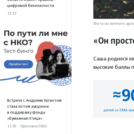
цифровой безопасности
13:27
Фото из личного ар
«Он прост
Саша родился ле
высокие баллы п
≈9
Встреча с Андреем Ургантом
стала лотом аукциона
детей со СМА жив
в поддержку фонда
«Бумажная птица»
11:45
·
Прислано НКО