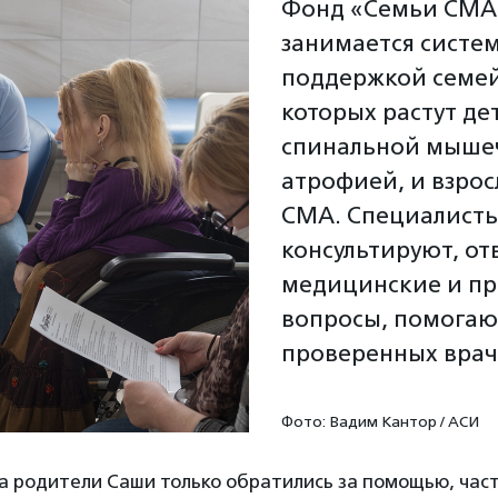
Фонд «Семьи СМА
занимается систе
поддержкой семей
которых растут де
спинальной мыше
атрофией, и взрос
СМА. Специалист
консультируют, от
медицинские и п
вопросы, помогаю
проверенных врач
Фото: Вадим Кантор / АСИ
гда родители Саши только обратились за помощью, ча