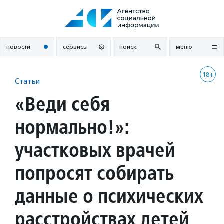
Перейти
к
содержанию
новости
сервисы
поиск
меню
18+
Статьи
«Веди себя
нормально!»:
участковых врачей
попросят собирать
данные о психических
расстройствах детей