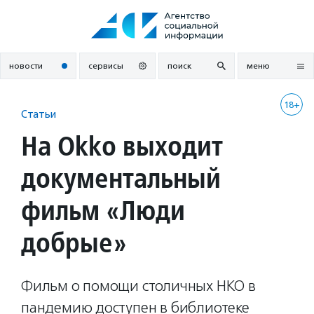
Перейти
к
содержанию
новости
сервисы
поиск
меню
18+
Статьи
На Okko выходит
документальный
фильм «Люди
добрые»
Фильм о помощи столичных НКО в
пандемию доступен в библиотеке