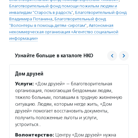
Благотворительный фонд помощи пожилым людям и
инвалидам "Старость в радость"
,
Благотворительный фонд
Владимира Потанина
,
Благотворительный фонд
"Волонтеры в помощь детям-сиротам"
,
Автономная
некоммерческая организация «Агентство социальной
информации»
Узнайте больше в каталоге НКО
Дом друзей
Дом с
Услуги:
«Дом друзей» — благотворительная
Услуг
организация, помогающая бездомным людям,
неизле
тяжело больным, попавшим в трудную жизненную
до 30 
ситуацию. Людям, которым негде жить, «Дом
на тер
друзей» помогает восстановить документы,
Он пом
получить положенные льготы и услуги,
больны
устроиться…
Волон
Волонтерство:
Центру «Дом друзей» нужна
с маяк