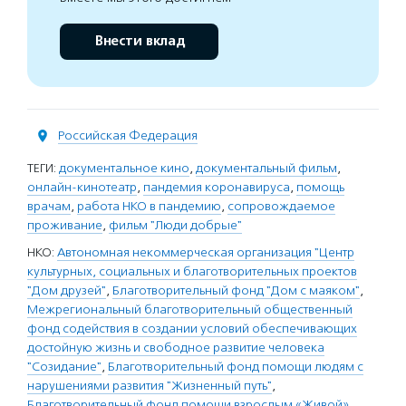
Внести вклад
Российская Федерация
ТЕГИ:
документальное кино
,
документальный фильм
,
онлайн-кинотеатр
,
пандемия коронавируса
,
помощь
врачам
,
работа НКО в пандемию
,
сопровождаемое
проживание
,
фильм "Люди добрые"
НКО:
Автономная некоммерческая организация "Центр
культурных, социальных и благотворительных проектов
"Дом друзей"
,
Благотворительный фонд "Дом с маяком"
,
Межрегиональный благотворительный общественный
фонд содействия в создании условий обеспечивающих
достойную жизнь и свободное развитие человека
"Созидание"
,
Благотворительный фонд помощи людям с
нарушениями развития "Жизненный путь"
,
Благотворительный фонд помощи взрослым «Живой»
,