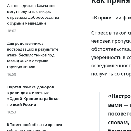
Автовладельцы Камчатки
могут получить стикеры
«В принятии фа
о правилах добрососедства
с бурыми медведями
18:02
Стресс в такой 
человек пропуск
Для родственников
обстоятельства.
пострадавших в результате
атаки беспилотников под
уверенность в с
Геленджиком открыли
осведомленност
горячую линию
получить со сто
16:58
Портал поиска доноров
крови для животных
«Настро
«Одной Крови» заработал
вами — 
по всей России
16:53
посовет
словам,
В Тюменской области прошел
кубок по спортивному