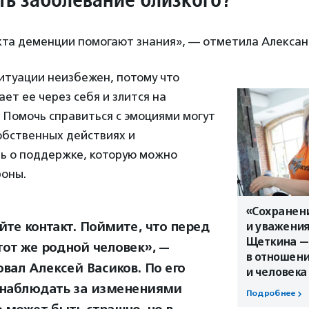
кта деменции помогают знания», — отметила Алекса
ситуации неизбежен, потому что
ает ее через себя и злится на
 Помочь справиться с эмоциями могут
обственных действиях и
ь о поддержке, которую можно
роны.
«Сохранен
йте контакт. Поймите, что перед
и уважения
Щеткина —
тот же родной человек», —
в отношени
овал Алексей Васиков. По его
и человека
 наблюдать за изменениями
Подробнее