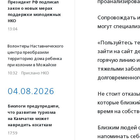
проанализирова
Президент РФ подписал
закон о новых мерах
поддержки молодежных
Сопровождать и 
НКО
могут специали
13:04
«Пользуйтесь те
Волонтеры Наставнического
зайти на сайт д
центра преобразили
территорию дома ребенка
горячую линию и
при колонии в Можайске
тяжелыми заболе
10:32
·
Прислано НКО
долговременног
04.08.2026
Не стоит отказы
которые близки
Биологи предупредили,
время на собств
что развитие туризма
на Камчатке может
навредить косаткам
Близким людей 
17:59
напоминать себе