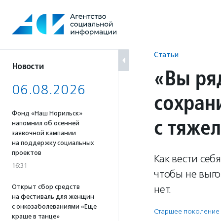
Перейти
к
содержанию
Статьи
Новости
«Вы ря
06.08.2026
сохран
Фонд «Наш Норильск»
с тяже
напомнил об осенней
заявочной кампании
на поддержку социальных
проектов
Как вести себ
16:31
чтобы не выго
Открыт сбор средств
нет.
на фестиваль для женщин
с онкозаболеваниями «Еще
Старшее поколение
краше в танце»