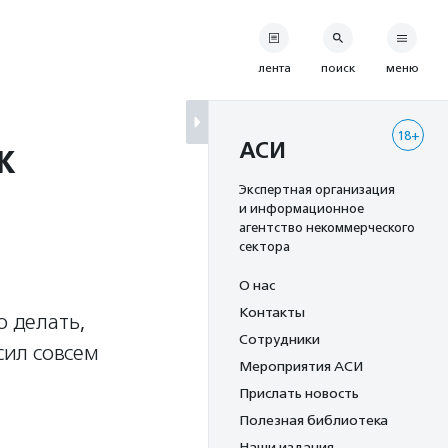
лента
поиск
меню
18+
к
АСИ
Экспертная организация
и информационное
агентство некоммерческого
сектора
О нас
Контакты
о делать,
Сотрудники
сил совсем
Мероприятия АСИ
Прислать новость
Полезная библиотека
Наши издания