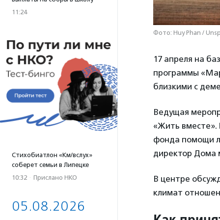
11:24
Фото: Huy Phan / Uns
17 апреля на ба
программы «Мар
близкими с дем
Ведущая мероп
«Жить вместе».
фонда помощи л
директор Дома 
Стихобиатлон «Км/вслух»
соберет семьи в Липецке
10:32
·
Прислано НКО
В центре обсуж
климат отношени
05.08.2026
Как приня