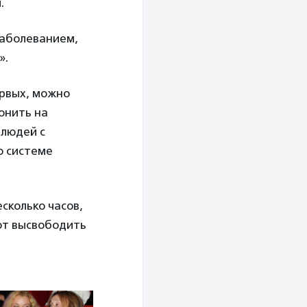
й.
заболеванием,
».
ервых, можно
онить на
 людей с
о системе
сколько часов,
ют высвободить