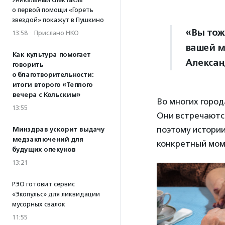
о первой помощи «Гореть
звездой» покажут в Пушкино
«Вы тож
13:58
·
Прислано НКО
вашей м
Как культура помогает
Алексан
говорить
о благотворительности:
итоги второго «Теплого
вечера с Кольским»
Во многих горо
13:55
Они встречаютс
поэтому истории
Минздрав ускорит выдачу
медзаключений для
конкретный мом
будущих опекунов
13:21
РЭО готовит сервис
«Экопульс» для ликвидации
мусорных свалок
11:55