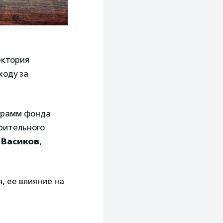
ктория
ходу за
ограмм фонда
рительного
 Васиков
,
, ее влияние на