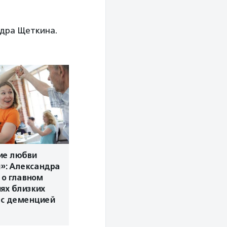
ндра Щеткина.
ие любви
»: Александра
 о главном
ях близких
 с деменцией