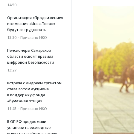
14:50
Организация «Продвижение»
и компания «Инва-Титан»
будут сотрудничать
13:30
·
Прислано НКО
Пенсионеры Самарской
области освоят правила
цифровой безопасности
13:27
Встреча с Андреем Ургантом
стала лотом аукциона
в поддержку фонда
«Бумажная птица»
11:45
·
Прислано НКО
В ОП РФ предложили
установить ежегодные
выплаты на сборы в школу