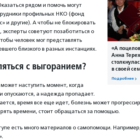
казаться рядом и помочь могут
трудники профильных НКО (фонд
с» и другие). А чтобы не блокировать
, эксперты советуют позаботиться о
чтобы человек мог представлять
«А поцелов
вшего близкого в разных инстанциях.
Анна Терех
столкнулас
ляться с выгоранием?
в своей се
Подробнее
 может наступить момент, когда
ки опускаются, а надежда пропадает.
тается, время все еще идет, болезнь может прогресси
ерять времени, стоит обращаться за помощью.
тупе есть много материалов о самопомощи. Например
».