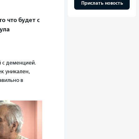
Прислать новость
о что будет с
ула
 с деменцией.
к уникален,
авильно в