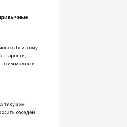
 привычные
омогать близкому
о старости,
 с этим можно и
на текущем
росить соседей
,