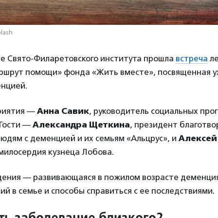
plash
зе Свято-Филаретовского института прошла
встреча
ле
шрут помощи» фонда «Жить вместе», посвященная у
енцией.
риятия —
Анна Савик
, руководитель социальных пр
 Гости —
Александра Щеткина
, президент благотво
юдям с деменцией и их семьям «Альцрус», и
Алексей
милосердия кузнеца Лобова.
дения — развивающаяся в пожилом возрасте деменция
й в семье и способы справиться с ее последствиями.
ть заболевание близкого?