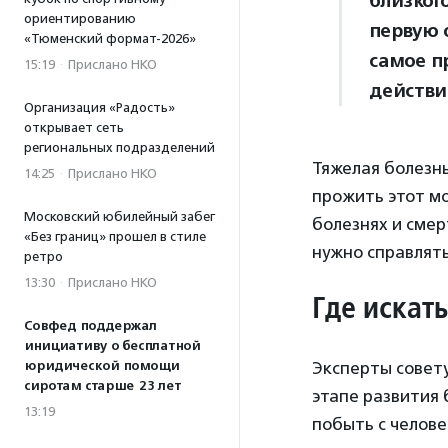
близког
ориентированию
первую 
«Тюменский формат-2026»
самое п
15:19
·
Прислано НКО
действи
Организация «Радость»
открывает сеть
региональных подразделений
Тяжелая болезнь
14:25
·
Прислано НКО
прожить этот мо
Московский юбилейный забег
болезнях и смер
«Без границ» прошел в стиле
нужно справлят
ретро
13:30
·
Прислано НКО
Где искат
Совфед поддержал
инициативу о бесплатной
юридической помощи
Эксперты совету
сиротам старше 23 лет
этапе развития 
13:19
побыть с челове