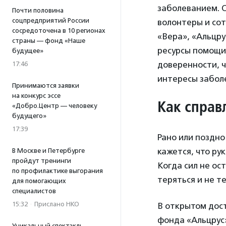
заболеванием. О
Почти половина
соцпредприятий России
волонтеры и со
сосредоточена в 10 регионах
«Вера», «Альцру
страны — фонд «Наше
ресурсы помощи
будущее»
доверенности, 
17:46
интересы заболе
Принимаются заявки
на конкурс эссе
Как справ
«Добро.Центр — человеку
будущего»
17:39
Рано или поздно
кажется, что ру
В Москве и Петербурге
пройдут тренинги
Когда сил не ос
по профилактике выгорания
теряться и не т
для помогающих
специалистов
15:32
·
Прислано НКО
В открытом дос
фонда «Альцрус
Уникальный спектакль