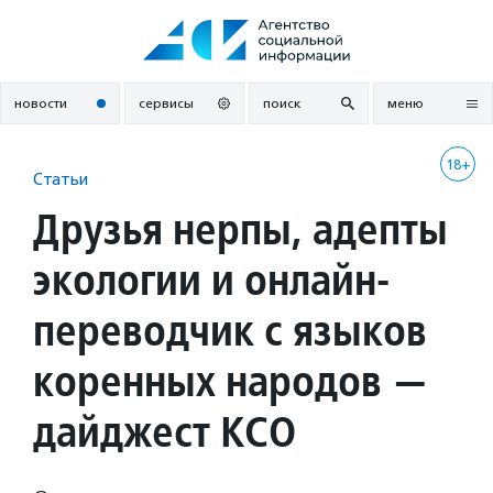
Перейти
к
содержанию
новости
сервисы
поиск
меню
18+
Статьи
Друзья нерпы, адепты
экологии и онлайн-
переводчик с языков
коренных народов —
дайджест КСО