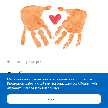
Фото: Rod Long / Unsplash
Росбанк оценил вклад
Мы используем файлы cookie и метрические программы.
волонтерского движения с
Продолжая работу с сайтом, вы соглашаетесь с
Политикой
обработки персональных данных
2019 года
Хорошо
По
данным
ВЦИОМ, люди стали заниматься