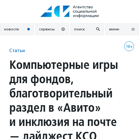
Перейти
к
содержанию
новости
сервисы
поиск
меню
18+
Статьи
Компьютерные игры
для фондов,
благотворительный
раздел в «Авито»
и инклюзия на почте
— дайджест КСО