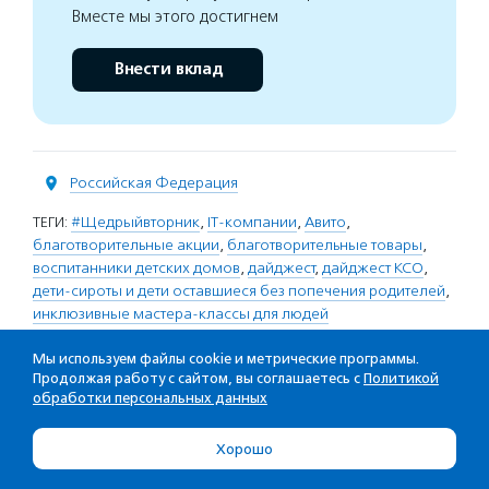
Вместе мы этого достигнем
Внести вклад
Российская Федерация
ТЕГИ:
#Щедрыйвторник
,
IT-компании
,
Авито
,
благотворительные акции
,
благотворительные товары
,
воспитанники детских домов
,
дайджест
,
дайджест КСО
,
дети-сироты и дети оставшиеся без попечения родителей
,
инклюзивные мастера-классы для людей
с инвалидностью
,
Конкурс «ОМК-Партнерство»
,
корпоративная ответственность
Мы используем файлы cookie и метрические программы.
,
Корпоративная
Продолжая работу с сайтом, вы соглашаетесь с
Политикой
социальная ответственность
,
ЛАНИТ
,
люди
обработки персональных данных
с инвалидностью
,
магазины «Пятерочка»
,
малоимущие
семьи
,
незрячие и слабовидящие люди
,
новогодние акции
,
Хорошо
новогодние благотворительные акции
,
ОМК
,
пенсионеры
,
пожертвования
,
робототехника
,
Свеза
,
Северсталь
,