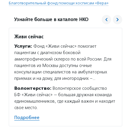
Благотворительный фонд помощи хосписам «Вера»
Узнайте больше в каталоге НКО
Живи сейчас
Вера
Услуги:
Фонд «Живи сейчас» помогает
Услуг
пациентам с диагнозом боковой
взросл
амиотрофический склероз по всей России. Для
обеспе
пациентов из Москвы доступны очные
горяче
консультации специалистов на амбулаторных
оказыв
приемах и на дому, для иногородних –…
нет до
Волонтерство:
Волонтерское сообщество
Волон
БФ «Живи сейчас» — большая дружная команда
помога
единомышленников, где каждый важен и находит
болезн
свое место.
и неко
Подробнее
Подро