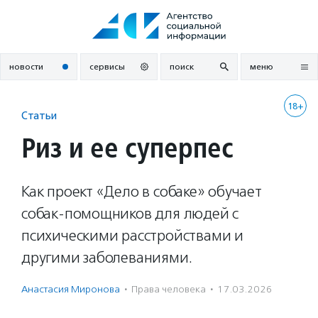
Перейти
к
содержанию
новости
сервисы
поиск
меню
18+
Статьи
Риз и ее суперпес
Как проект «Дело в собаке» обучает
собак-помощников для людей с
психическими расстройствами и
другими заболеваниями.
Анастасия Миронова
·
Права человека
·
17.03.2026