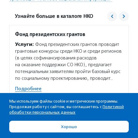
Узнайте больше в каталоге НКО
Фонд президентских грантов
Агент
Услуги:
Фонд президентских грантов проводит
Услуг
грантовые конкурсы среди НКО и среди регионов
матери
(в целях софинансирования расходов
сектор
на оказание поддержки СО НКО), предлагает
новост
потенциальным заявителям пройти базовый курс
расска
по социальному проектированию, проводит…
некомм
Подробнее
Подро
Мы используем файлы cookie и метрические программы.
Продолжая работу с сайтом, вы соглашаетесь с
Политикой
обработки персональных данных
ВИДЕО ПО ТЕМЕ
Хорошо