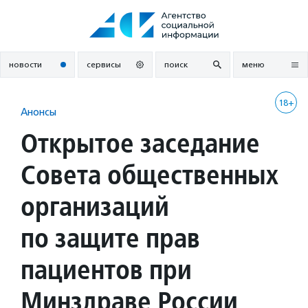
Перейти
к
содержанию
новости
сервисы
поиск
меню
18+
Анонсы
Открытое заседание
Совета общественных
организаций
по защите прав
пациентов при
Минздраве России