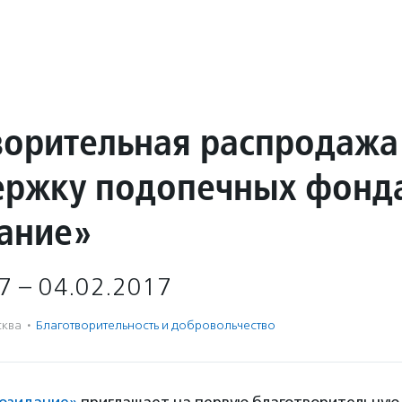
ворительная распродажа
ержку подопечных фонд
ание»
7 – 04.02.2017
ква
·
Благотвори­тель­ность и доброволь­чест­во