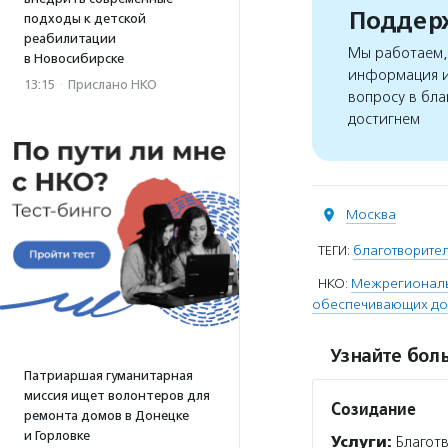
Поддерж
подходы к детской
реабилитации
Мы работаем, 
в Новосибирске
информация и
13:15
·
Прислано НКО
вопросу в бла
достигнем
Москва
ТЕГИ:
благотворите
НКО:
Межрегиональ
обеспечивающих дос
Узнайте боль
Патриаршая гуманитарная
миссия ищет волонтеров для
Созидание
ремонта домов в Донецке
и Горловке
Услуги:
Благотв