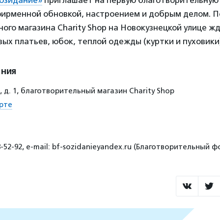
озидание»
приглашает на первую благотворительную
 фирменной обновкой, настроением и добрым делом. 
ого магазина Charity Shop на Новокузнецкой улице ж
ых платьев, юбок, теплой одежды (куртки и пуховики
ения
, д. 1, благотворительный магазин Charity Shop
рте
8-52-92, е-mail: bf-sozidanieyandex.ru (Благотворительный 