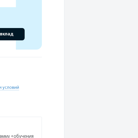
 вклад
и условий
амму «обучения