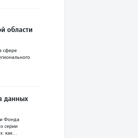
й области
в сфере
егионального
в данных
ми Фонда
з серии
х: как…