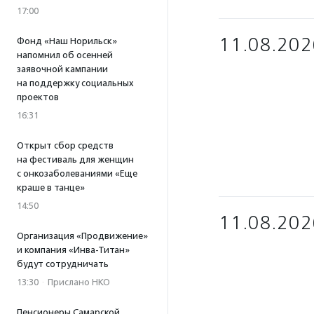
17:00
11.08.202
Фонд «Наш Норильск»
напомнил об осенней
заявочной кампании
на поддержку социальных
проектов
16:31
Открыт сбор средств
на фестиваль для женщин
с онкозаболеваниями «Еще
краше в танце»
14:50
11.08.202
Организация «Продвижение»
и компания «Инва-Титан»
будут сотрудничать
13:30
·
Прислано НКО
Пенсионеры Самарской