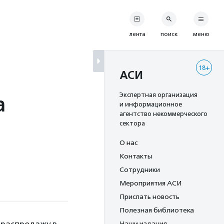
лента
поиск
меню
18+
АСИ
а
Экспертная организация
и информационное
агентство некоммерческого
сектора
О нас
Контакты
Сотрудники
Мероприятия АСИ
Прислать новость
Полезная библиотека
Наши издания