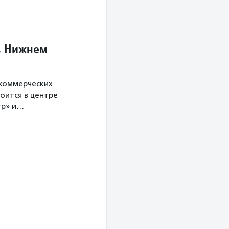
в Нижнем
екоммерческих
оится в центре
тр» и…