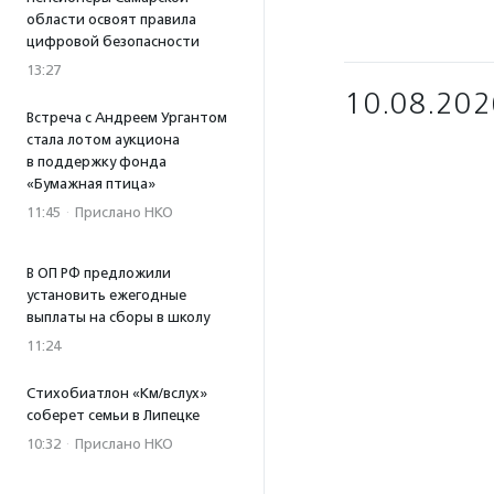
области освоят правила
цифровой безопасности
13:27
10.08.202
Встреча с Андреем Ургантом
стала лотом аукциона
в поддержку фонда
«Бумажная птица»
11:45
·
Прислано НКО
В ОП РФ предложили
установить ежегодные
выплаты на сборы в школу
11:24
Стихобиатлон «Км/вслух»
соберет семьи в Липецке
10:32
·
Прислано НКО