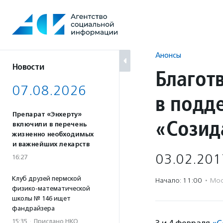
Перейти
к
содержанию
Анонсы
Новости
Благот
07.08.2026
в подд
Препарат «Энхерту»
«Созид
включили в перечень
жизненно необходимых
и важнейших лекарств
03.02.201
16:27
Клуб друзей пермской
Начало: 11:00
·
Мос
физико-математической
школы № 146 ищет
фандрайзера
15:35
·
Прислано НКО