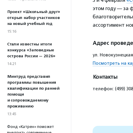
3 и 4 февраля
«С
этом году — за
Проект «Школьный друг»
благотворительн
открыл набор участников
на новый учебный год
ассортимент нов
15:16
Адрес провед
Стали известны итоги
конкурса «Заповедные
ул. Новокузнецкая
острова России — 2026»
Посмотреть на ка
14:21
Контакты
Минтруд представил
программы повышения
квалификации по ранней
телефон: (499) 30
помощи
и сопровождаемому
проживанию
13:45
Фонд «Катрен» поможет
внедрить современные