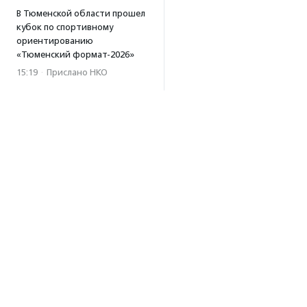
В Тюменской области прошел
кубок по спортивному
ориентированию
«Тюменский формат-2026»
15:19
·
Прислано НКО
Организация «Радость»
открывает сеть
региональных подразделений
14:25
·
Прислано НКО
Московский юбилейный забег
«Без границ» прошел в стиле
ретро
13:30
·
Прислано НКО
Совфед поддержал
инициативу о бесплатной
юридической помощи
сиротам старше 23 лет
Об агентстве