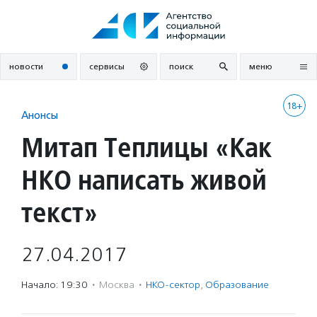
Перейти
к
содержанию
новости
сервисы
поиск
меню
18+
Анонсы
Митап Теплицы «Как
НКО написать живой
текст»
27.04.2017
Начало: 19:30
·
Москва
·
НКО-сектор
,
Образование