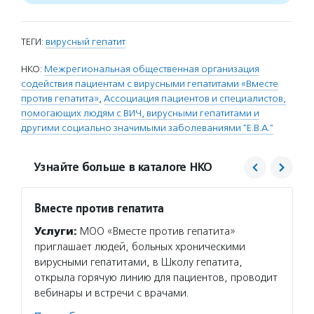
ТЕГИ:
вирусный гепатит
НКО:
Межрегиональная общественная организация
содействия пациентам с вирусными гепатитами «Вместе
против гепатита»
,
Ассоциация пациентов и специалистов,
помогающих людям с ВИЧ, вирусными гепатитами и
другими социально значимыми заболеваниями "Е.В.А."
Узнайте больше в каталоге НКО
Вместе против гепатита
Е.В.А.
Услуги:
МОО «Вместе против гепатита»
Услуг
приглашает людей, больных хроническими
и инфо
вирусными гепатитами, в Школу гепатита,
органи
открыла горячую линию для пациентов, проводит
оказыв
вебинары и встречи с врачами.
положи
работн