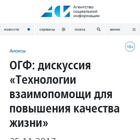
Перейти
к
содержанию
новости
сервисы
поиск
меню
18+
Анонсы
ОГФ: дискуссия
«Технологии
взаимопомощи для
повышения качества
жизни»