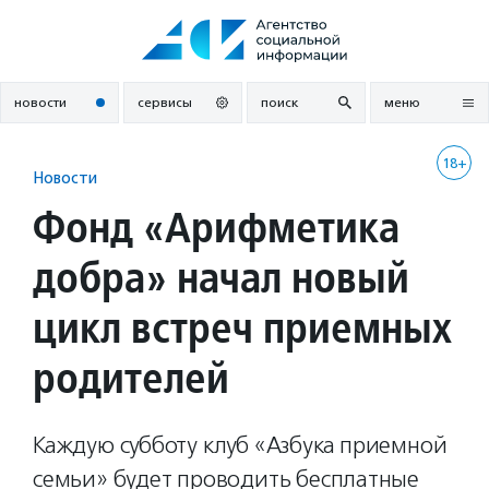
Перейти
к
содержанию
новости
сервисы
поиск
меню
18+
Новости
Фонд «Арифметика
добра» начал новый
цикл встреч приемных
родителей
Каждую субботу клуб «Азбука приемной
семьи» будет проводить бесплатные