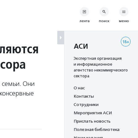
лента
поиск
меню
18+
вляются
АСИ
усора
Экспертная организация
и информационное
агентство некоммерческого
сектора
 семьи. Они
О нас
 консервные
Контакты
Сотрудники
Мероприятия АСИ
Прислать новость
Полезная библиотека
Наши издания