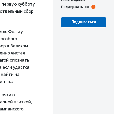
в первую субботу
Поддержать нас
 отдельный сбор
Подписаться
ов. Фольгу
 особого
бор в Великом
енно чистая
магой опознать
а если удастся
 найти на
т. п.».
ночки от
уарной плиткой,
шампанского