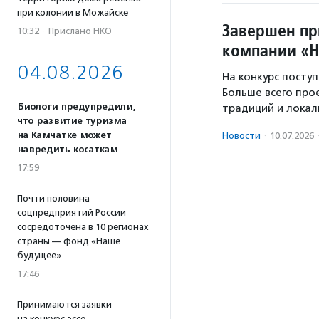
при колонии в Можайске
Завершен пр
10:32
·
Прислано НКО
компании «
04.08.2026
На конкурс посту
Больше всего про
Биологи предупредили,
традиций и локал
что развитие туризма
на Камчатке может
Новости
·
10.07.2026
навредить косаткам
17:59
Почти половина
соцпредприятий России
сосредоточена в 10 регионах
страны — фонд «Наше
будущее»
17:46
Принимаются заявки
на конкурс эссе