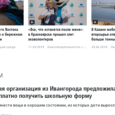
го Востока
«Все, что останется после меня»:
В Казани моб
ов о бережном
в Красноярске прошел слет
вторсырья отв
де
эковолонтеров
больше тонн
ая среда
11.09.2018
·
Благотвори­тель­ность и доброволь­чест­во
20.06.2018
·
Ок
М
ая организация из Ивангорода предложил
платно получить школьную форму
нести вещи в хорошем состоянии, из которых дети выросл