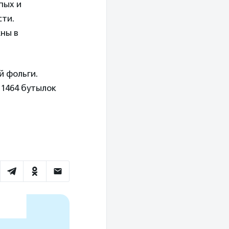
пых и
сти.
жны в
й фольги.
 1464 бутылок