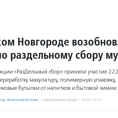
ком Новгороде возобно
по раздельному сбору м
акции «РазДельный сбор» приняли участие 222
ереработку макулатуру, полимерную упаковку,
иковые бутылки от напитков и бытовой химии.
род
,
Анастасия Волова
·
Окружающая среда
·
16.02.2016