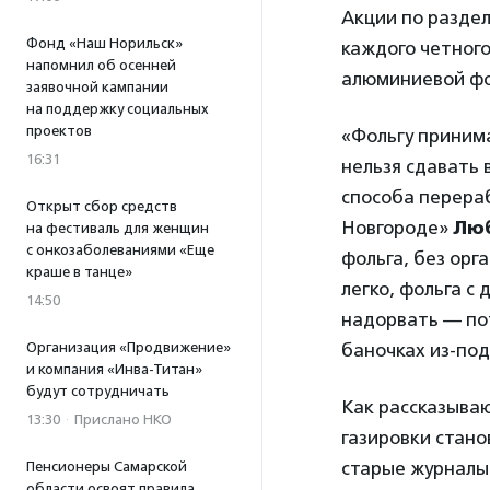
Акции по раздел
Фонд «Наш Норильск»
каждого четного
напомнил об осенней
алюминиевой фо
заявочной кампании
на поддержку социальных
проектов
«Фольгу принима
16:31
нельзя сдавать 
способа перера
Открыт сбор средств
Новгороде»
Лю
на фестиваль для женщин
с онкозаболеваниями «Еще
фольга, без орг
краше в танце»
легко, фольга с
14:50
надорвать — пот
Организация «Продвижение»
баночках из-под
и компания «Инва-Титан»
будут сотрудничать
Как рассказываю
13:30
·
Прислано НКО
газировки стано
старые журналы 
Пенсионеры Самарской
области освоят правила