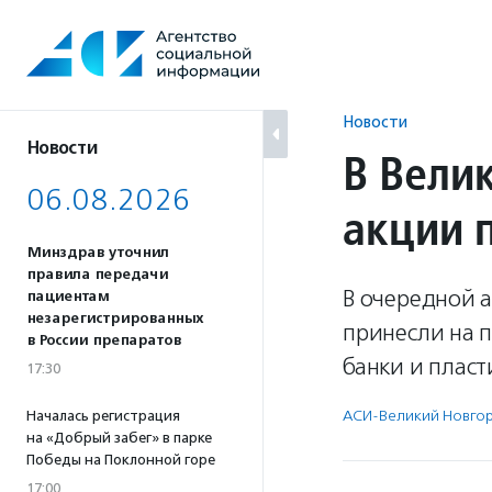
Перейти
к
содержанию
Новости
Новости
В Вели
06.08.2026
акции 
Минздрав уточнил
правила передачи
В очередной 
пациентам
незарегистрированных
принесли на п
в России препаратов
банки и пласт
17:30
АСИ-Великий Новго
Началась регистрация
на «Добрый забег» в парке
Победы на Поклонной горе
17:00