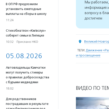
Мы работаем, 
В ОП РФ предложили
информация и
установить ежегодные
вопросу в бла
выплаты на сборы в школу
достигнем
11:24
Стихобиатлон «Км/вслух»
соберет семьи в Липецке
Великий Новго
10:32
·
Прислано НКО
ТЕГИ:
Движение «Ра
05.08.2026
и просвещение
Автовладельцы Камчатки
могут получить стикеры
о правилах добрососедства
с бурыми медведями
ВИДЕО ПО ТЕ
18:02
Для родственников
пострадавших в результате
атаки беспилотников под