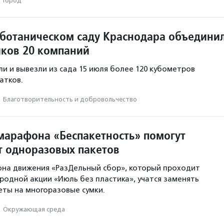
·
Город
 ботаническом саду Краснодара объедини
иков 20 компаний
и и вывезли из сада 15 июля более 120 кубометров
атков.
·
Благотвори­тель­ность и доброволь­чест­во
марафона «Беспакетность» помогут
от одноразовых пакетов
она движения «РазДельный сбор», который проходит
родной акции «Июль без пластика», учатся заменять
ты на многоразовые сумки.
·
Окружающая среда