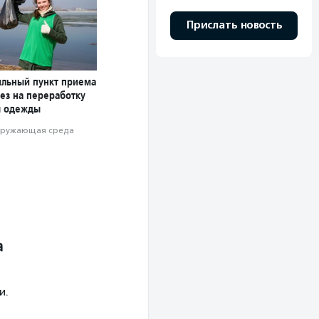
Прислать новость
ильный пункт приема
ез на переработку
ы одежды
ружающая среда
а
и.