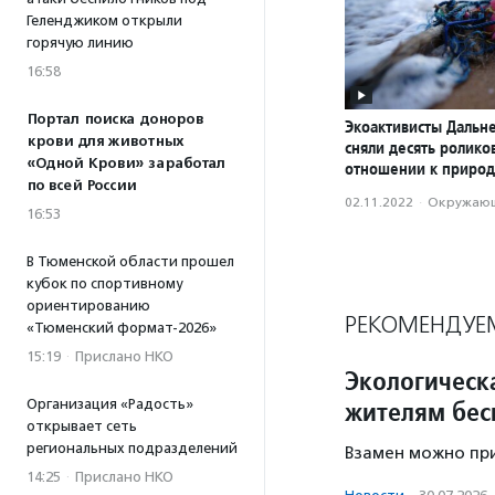
Геленджиком открыли
горячую линию
16:58
Портал поиска доноров
Экоактивисты Дальне
крови для животных
сняли десять ролик
«Одной Крови» заработал
отношении к приро
по всей России
02.11.2022
·
Окружающ
16:53
В Тюменской области прошел
кубок по спортивному
ориентированию
РЕКОМЕНДУЕ
«Тюменский формат-2026»
15:19
·
Прислано НКО
Экологическ
жителям бес
Организация «Радость»
открывает сеть
региональных подразделений
Взамен можно при
14:25
·
Прислано НКО