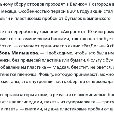
ьному сбору отходов проходят в Великом Новгороде 
 месяца. Особенностью первой в 2016 году акции стал
льги и пластиковых пробок от бутылок шампанского.
ет в переработку компания «Алгран» от 10 килограмм
вместе с алюминиевыми банками, так как она требует
ботки, — отмечает организатор акции «РазДельный с
бовь Малышева
. — Необходимо, чтобы это была им
аники, без примесей пластика или бумаги. Фольгу с бу
 добавлением пластика — гладкая, блестит, не рвется, 
янется пленочка. Фольгу, которую принимают, можно
 сметаны, это внутренняя часть обертки от шоколада и 
т организаторы акции, в результате алюминиевые ба
вятся велосипедами, пакеты из супермаркета — трот
и газеты — книгами, и даже пластиковые пробки от 