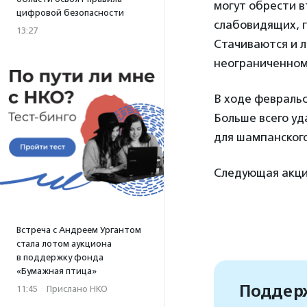
могут обрести в
цифровой безопасности
слабовидящих, г
13:27
Стачиваются и л
неограниченном
В ходе февральс
Больше всего уд
для шампанского
Следующая акция
Встреча с Андреем Ургантом
стала лотом аукциона
в поддержку фонда
«Бумажная птица»
Поддерж
11:45
·
Прислано НКО