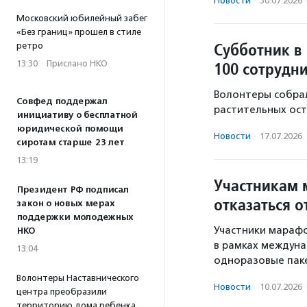
Новости
·
30.07.2026
Московский юбилейный забег
«Без границ» прошел в стиле
Субботник в
ретро
13:30
·
Прислано НКО
100 сотрудн
Волонтеры собрал
Совфед поддержал
растительных ост
инициативу о бесплатной
юридической помощи
Новости
·
17.07.2026
сиротам старше 23 лет
13:19
Участникам 
Президент РФ подписал
отказаться 
закон о новых мерах
поддержки молодежных
Участники мараф
НКО
в рамках междуна
13:04
одноразовые паке
Волонтеры Наставнического
Новости
·
10.07.2026
центра преобразили
территорию дома ребенка