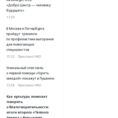
«Добро.Центр — человеку
будущего»
17:39
В Москве и Петербурге
пройдут тренинги
по профилактике выгорания
для помогающих
специалистов
15:32
·
Прислано НКО
Уникальный спектакль
о первой помощи «Гореть
звездой» покажут в Пушкино
13:58
·
Прислано НКО
Как культура помогает
говорить
о благотворительности:
итоги второго «Теплого
вечера с Кольским»