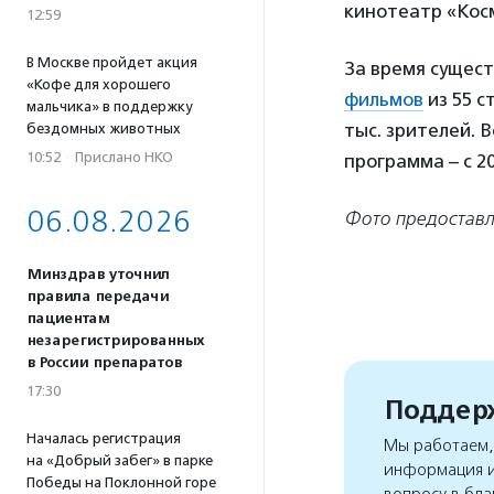
кинотеатр «Кос
12:59
В Москве пройдет акция
За время сущес
«Кофе для хорошего
фильмов
из 55 с
мальчика» в поддержку
тыс. зрителей. 
бездомных животных
10:52
·
Прислано НКО
программа – с 2
06.08.2026
Фото предоставл
Минздрав уточнил
правила передачи
пациентам
незарегистрированных
в России препаратов
17:30
Поддерж
Началась регистрация
Мы работаем, 
на «Добрый забег» в парке
информация и
Победы на Поклонной горе