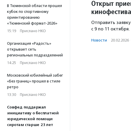
Открыт прие
В Тюменской области прошел
кинофестив
кубок по спортивному
ориентированию
Отправить заявку
«Тюменский формат-2026»
с 9 по 11 октября.
15:19
·
Прислано НКО
Новости
·
20.02.2026
Организация «Радость»
открывает сеть
региональных подразделений
14:25
·
Прислано НКО
Московский юбилейный забег
«Без границ» прошел в стиле
ретро
13:30
·
Прислано НКО
Совфед поддержал
инициативу о бесплатной
юридической помощи
сиротам старше 23 лет