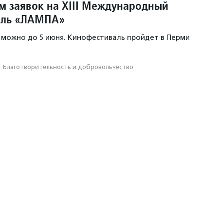
м заявок на XIII Международный
аль «ЛАМПА»
 можно до 5 июня. Кинофестиваль пройдет в Перми
·
Благотвори­тель­ность и доброволь­чест­во