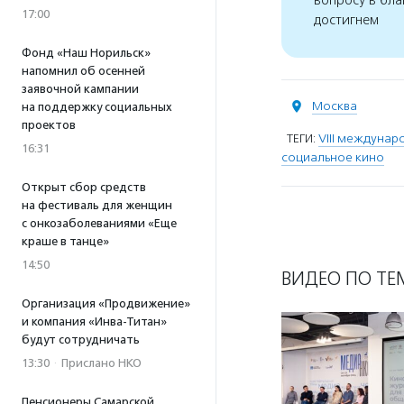
вопросу в бла
17:00
достигнем
Фонд «Наш Норильск»
напомнил об осенней
заявочной кампании
Москва
на поддержку социальных
проектов
ТЕГИ:
VIII междунар
16:31
социальное кино
Открыт сбор средств
на фестиваль для женщин
с онкозаболеваниями «Еще
краше в танце»
14:50
ВИДЕО ПО ТЕ
Организация «Продвижение»
и компания «Инва-Титан»
будут сотрудничать
13:30
·
Прислано НКО
Пенсионеры Самарской