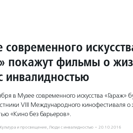
е современного искусств
» покажут фильмы о жи
с инвалидностью
ября в Музее современного искусства «Гараж» б
стники VIII Международного кинофестиваля о
ью «Кино без барьеров».
Культура и просвещение
,
Люди с инвалидностью
·
20.10.2016