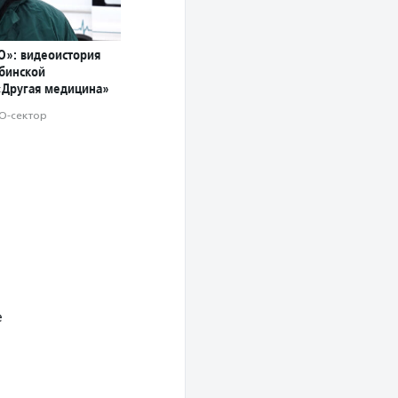
О»: видеоистория
ябинской
«Другая медицина»
О-сектор
е