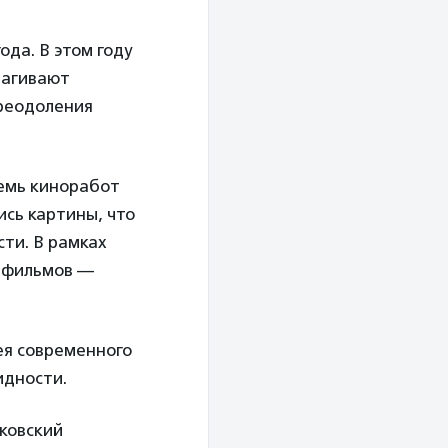
года. В этом году
рагивают
преодоления
семь киноработ
ись картины, что
ти. В рамках
х фильмов —
ея современного
идности.
ковский