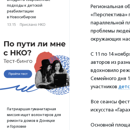
подходы к детской
Региональная о
реабилитации
«Перспектива»
в Новосибирске
параллельной п
13:15
·
Прислано НКО
проблемы людей
окружающих нас 
С 11 по 14 нояб
авторов из разн
вдохновило реж
Семейного дня 1
участников
детс
Все сеансы фест
Патриаршая гуманитарная
искусства «Гара
миссия ищет волонтеров для
ремонта домов в Донецке
Основной площа
и Горловке