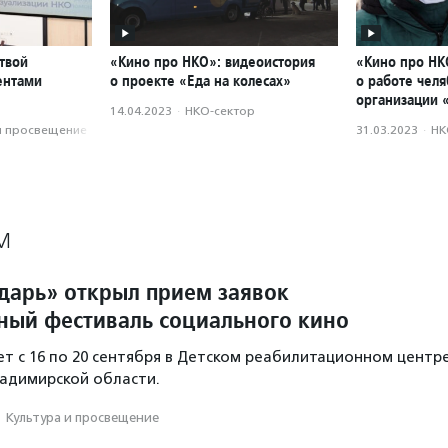
твой
«Кино про НКО»: видеоистория
«Кино про НК
ментами
о проекте «Еда на колесах»
о работе чел
организации 
14.04.2023
·
НКО-сектор
и просвещение
31.03.2023
·
НК
М
арь» открыл прием заявок
ный фестиваль социального кино
т с 16 по 20 сентября в Детском реабилитационном центр
адимирской области.
·
Культура и просвещение