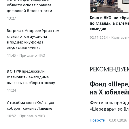
области освоят правила
цифровой безопасности
Кино и НКО: не «бри
13:27
по глазам», а с эле
комедии
Встреча с Андреем Ургантом
стала лотом аукциона
02.11.2024
·
Культура 
в поддержку фонда
«Бумажная птица»
11:45
·
Прислано НКО
РЕКОМЕНДУЕ
В ОП РФ предложили
установить ежегодные
Фонд «Шеред
выплаты на сборы в школу
на X юбилей
11:24
Фестиваль пройде
Стихобиатлон «Км/вслух»
соберет семьи в Липецке
«Шередарь» во Вл
10:32
·
Прислано НКО
Новости
·
03.07.2026