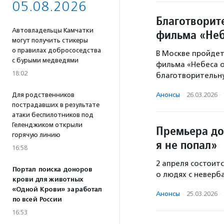
05.08.2026
Благотворит
Автовладельцы Камчатки
фильма «Неб
могут получить стикеры
о правилах добрососедства
В Москве пройде
с бурыми медведями
фильма «Небеса о
18:02
благотворительн
Для родственников
Анонсы
·
26.03.2026
·
пострадавших в результате
атаки беспилотников под
Геленджиком открыли
Премьера до
горячую линию
я не попал»
16:58
2 апреля состоит
Портал поиска доноров
о людях с неверб
крови для животных
«Одной Крови» заработал
Анонсы
·
25.03.2026
·
по всей России
16:53