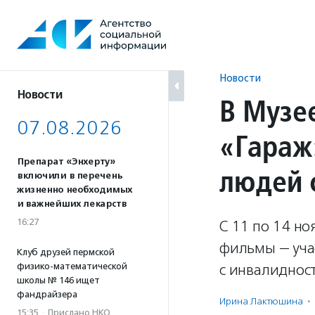
Перейти
к
содержанию
Новости
Новости
В Музе
07.08.2026
«Гараж
Препарат «Энхерту»
людей 
включили в перечень
жизненно необходимых
и важнейших лекарств
16:27
С 11 по 14 но
фильмы — уча
Клуб друзей пермской
физико-математической
с инвалидност
школы № 146 ищет
фандрайзера
Ирина Лактюшина
·
15:35
·
Прислано НКО