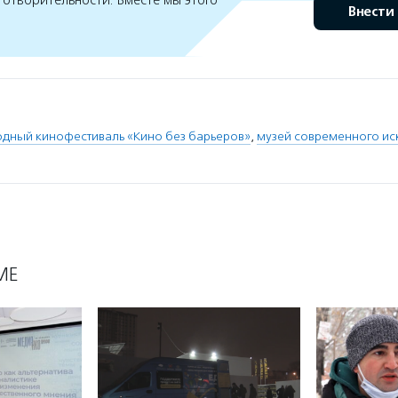
готворительности. Вместе мы этого
Внести
одный кинофестиваль «Кино без барьеров»
,
музей современного иск
МЕ