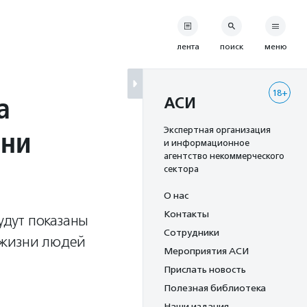
лента
поиск
меню
18+
а
АСИ
зни
Экспертная организация
и информационное
агентство некоммерческого
сектора
О нас
Контакты
удут показаны
Сотрудники
 жизни людей
Мероприятия АСИ
Прислать новость
Полезная библиотека
Наши издания