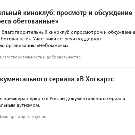
ельный киноклуб: просмотр и обсуждение
еса обетованные»
т благотворительный киноклуб с просмотром и обсуждени
бетованные». Участники встречи поддержат
ую организацию «Небомживы».
Благотвори­тель­ность и доброволь­чест­во
кументального сериала «В Хогвартс
ся премьера первого в России документального сериала
альным аутизмом.
Культура и просвещение