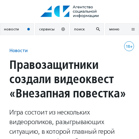
Перейти
к
содержанию
новости
сервисы
поиск
меню
18+
Новости
Правозащитники
создали видеоквест
«Внезапная повестка»
Игра состоит из нескольких
видеороликов, разыгрывающих
ситуацию, в которой главный герой