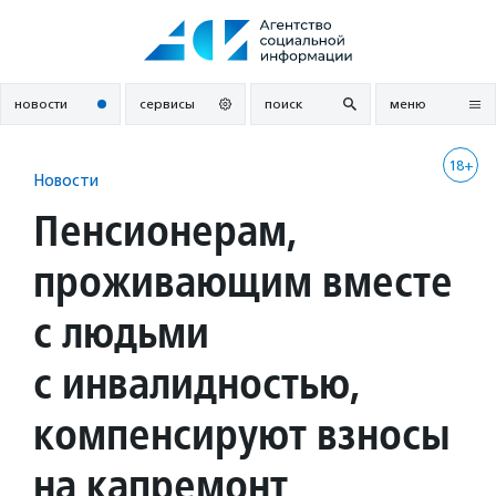
Перейти
к
содержанию
новости
сервисы
поиск
меню
18+
Новости
Пенсионерам,
проживающим вместе
с людьми
с инвалидностью,
компенсируют взносы
на капремонт