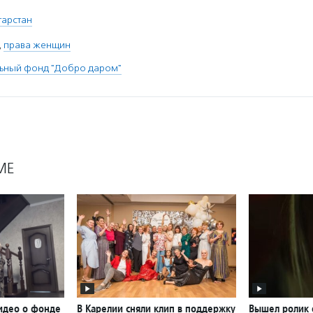
атарстан
,
права женщин
льный фонд "Добро даром"
МЕ
идео о фонде
В Карелии сняли клип в поддержку
Вышел ролик 