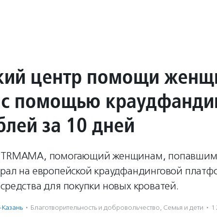
кий центр помощи жен
 с помощью краудфанди
блей за 10 дней
ENTRMAMA, помогающий женщинам, попавшим
брал на европейской краудфандинговой платф
средства для покупки новых кроватей.
-Казань
·
Благотвори­тель­ность и доброволь­чест­во
,
Семья и дети
·
1