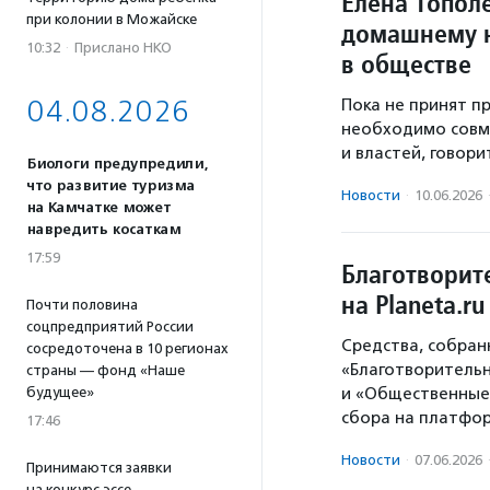
Елена Топол
при колонии в Можайске
домашнему н
10:32
·
Прислано НКО
в обществе
04.08.2026
Пока не принят п
необходимо совм
и властей, говори
Биологи предупредили,
что развитие туризма
Новости
·
10.06.2026
на Камчатке может
навредить косаткам
17:59
Благотворит
на Planeta.r
Почти половина
соцпредприятий России
Средства, собран
сосредоточена в 10 регионах
«Благотворитель
страны — фонд «Наше
и «Общественные
будущее»
сбора на платфо
17:46
Новости
·
07.06.2026
Принимаются заявки
на конкурс эссе