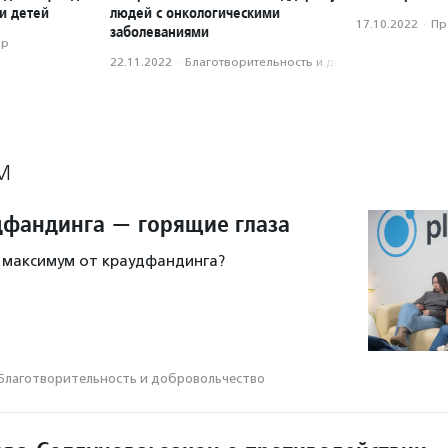
и детей
людей с онкологическими
17.10.2022
·
Пр
заболеваниями
ор
22.11.2022
·
Благотвори­тель­ность и доброволь­чест­во
М
дфандинга — горящие глаза
 максимум от краудфандинга?
Благотвори­тель­ность и доброволь­чест­во