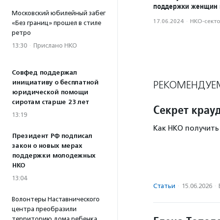
поддержки женщин 
Московский юбилейный забег
17.06.2024
·
НКО-сект
«Без границ» прошел в стиле
ретро
13:30
·
Прислано НКО
Совфед поддержал
инициативу о бесплатной
РЕКОМЕНДУЕ
юридической помощи
сиротам старше 23 лет
Секрет крау
13:19
Как НКО получить
Президент РФ подписал
закон о новых мерах
поддержки молодежных
НКО
13:04
Статьи
·
15.06.2026
·
Волонтеры Наставнического
центра преобразили
территорию дома ребенка