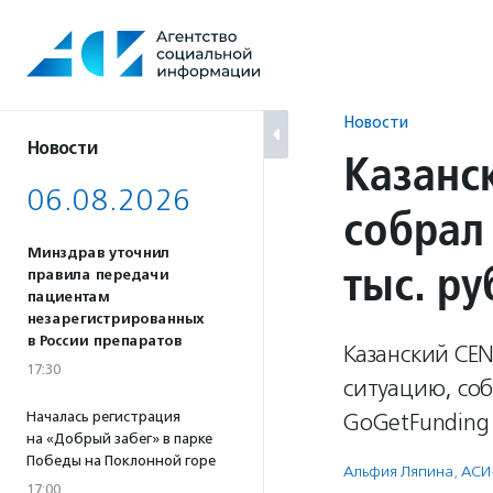
Перейти
к
содержанию
Новости
Новости
Казанс
06.08.2026
собрал
Минздрав уточнил
тыс. ру
правила передачи
пациентам
незарегистрированных
в России препаратов
Казанский C
17:30
ситуацию, со
Началась регистрация
GoGetFunding 
на «Добрый забег» в парке
Победы на Поклонной горе
Альфия Ляпина
,
АСИ
17:00