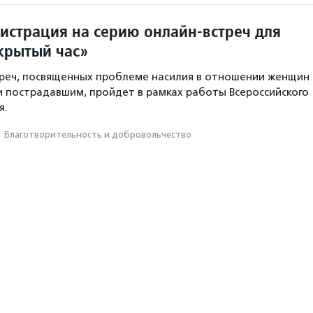
гистрация на серию онлайн-встреч для
крытый час»
треч, посвященных проблеме насилия в отношении женщин
 пострадавшим, пройдет в рамках работы Всероссийского
я.
·
Благотвори­тель­ность и доброволь­чест­во