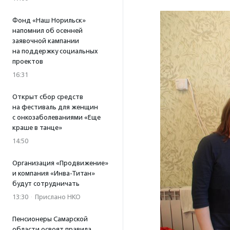
Фонд «Наш Норильск»
напомнил об осенней
заявочной кампании
на поддержку социальных
проектов
16:31
Открыт сбор средств
на фестиваль для женщин
с онкозаболеваниями «Еще
краше в танце»
14:50
Организация «Продвижение»
и компания «Инва-Титан»
будут сотрудничать
13:30
·
Прислано НКО
Пенсионеры Самарской
области освоят правила