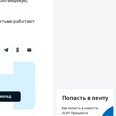
льно-вещевую,
.
детьми работают
 вклад
Попасть в ленту
Как попасть в новости
АСИ? Пришлите