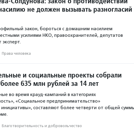
ева-Солдунова: закон о противодействии
асилию не должен вызывать разногласий
рофильный закон, бороться с домашним насилием
естными усилиями НКО, правоохранителей, депутатов
т эксперт.
·
Права человека
ельные и социальные проекты собрали
u более 635 млн рублей за 14 лет
ные во время крауд-кампаний в категориях
ность», «Социальное предпринимательство»
 инициативы», составляют более четверти от общей сумм
рме.
·
Благотвори­тель­ность и доброволь­чест­во