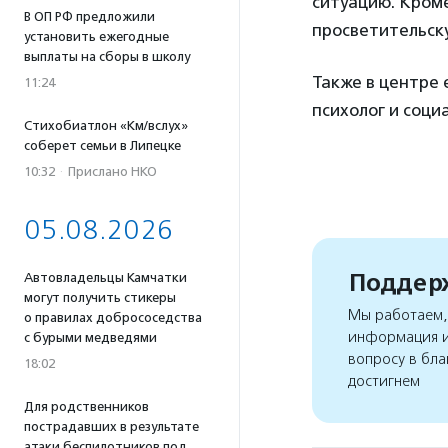
ситуацию. Кроме
В ОП РФ предложили
просветительску
установить ежегодные
выплаты на сборы в школу
Также в центре
11:24
психолог и соци
Стихобиатлон «Км/вслух»
соберет семьи в Липецке
10:32
·
Прислано НКО
05.08.2026
Поддерж
Автовладельцы Камчатки
могут получить стикеры
Мы работаем, 
о правилах добрососедства
информация и
с бурыми медведями
вопросу в бла
18:02
достигнем
Для родственников
пострадавших в результате
атаки беспилотников под