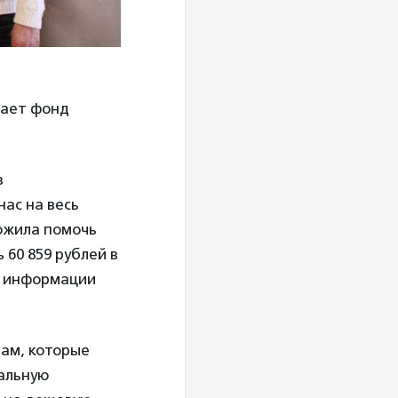
вает фонд
з
нас на весь
ожила помочь
 60 859 рублей в
ой информации
ам, которые
иальную