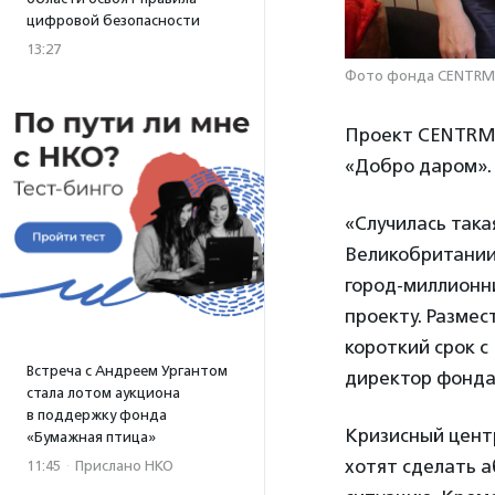
цифровой безопасности
13:27
Фото фонда CENTR
Проект CENTRMA
«Добро даром».
«Случилась така
Великобритании,
город-миллионн
проекту. Размес
короткий срок с
Встреча с Андреем Ургантом
директор фонд
стала лотом аукциона
в поддержку фонда
Кризисный цент
«Бумажная птица»
хотят сделать 
11:45
·
Прислано НКО