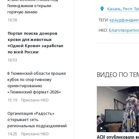
Геленджиком открыли
Казань
,
Респ. Т
горячую линию
ТЕГИ:
краудфандинг
16:58
НКО:
Благотворите
Портал поиска доноров
крови для животных
«Одной Крови» заработал
по всей России
16:53
ВИДЕО ПО ТЕ
В Тюменской области прошел
кубок по спортивному
ориентированию
«Тюменский формат-2026»
15:19
·
Прислано НКО
Организация «Радость»
открывает сеть
региональных подразделений
14:25
·
Прислано НКО
АСИ опубликовало в