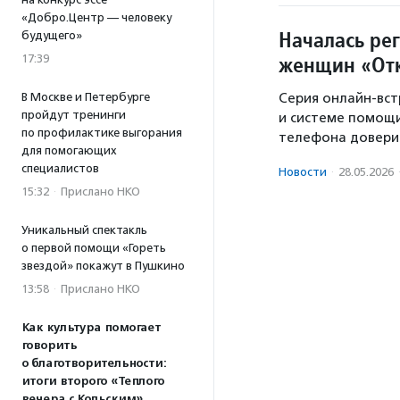
«Добро.Центр — человеку
Началась ре
будущего»
женщин «От
17:39
Серия онлайн-вс
В Москве и Петербурге
пройдут тренинги
и системе помощи
по профилактике выгорания
телефона довери
для помогающих
специалистов
Новости
·
28.05.2026
15:32
·
Прислано НКО
Уникальный спектакль
о первой помощи «Гореть
звездой» покажут в Пушкино
13:58
·
Прислано НКО
Как культура помогает
говорить
о благотворительности:
итоги второго «Теплого
вечера с Кольским»