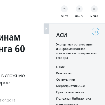
лента
поиск
меню
18+
щинам
АСИ
нга 60
Экспертная организация
и информационное
агентство некоммерческого
сектора
О нас
Контакты
 в сложную
Сотрудники
орме
Мероприятия АСИ
Прислать новость
Полезная библиотека
2.04.2018
Наши издания