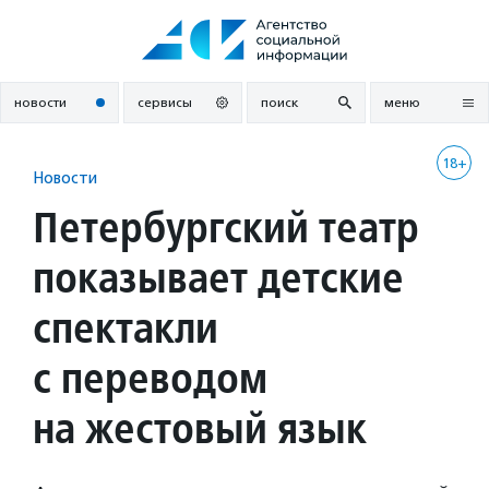
Перейти
к
содержанию
новости
сервисы
поиск
меню
18+
Новости
Петербургский театр
показывает детские
спектакли
с переводом
на жестовый язык